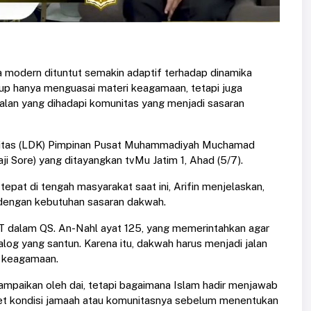
 modern dituntut semakin adaptif terhadap dinamika
up hanya menguasai materi keagamaan, tetapi juga
lan yang dihadapi komunitas yang menjadi sasaran
itas (LDK) Pimpinan Pusat Muhammadiyah Muchamad
i Sore) yang ditayangkan tvMu Jatim 1, Ahad (5/7).
at di tengah masyarakat saat ini, Arifin menjelaskan,
dengan kebutuhan sasaran dakwah.
T dalam QS. An-Nahl ayat 125, yang memerintahkan agar
alog yang santun. Karena itu, dakwah harus menjadi jalan
i keagamaan.
ampaikan oleh dai, tetapi bagaimana Islam hadir menjawab
t kondisi jamaah atau komunitasnya sebelum menentukan