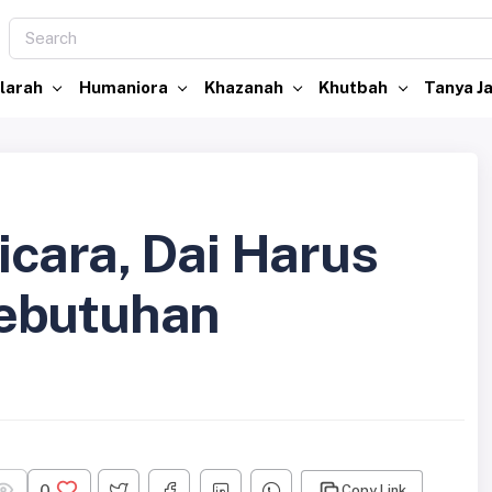
larah
Humaniora
Khazanah
Khutbah
Tanya 
cara, Dai Harus
ebutuhan
0
Copy Link