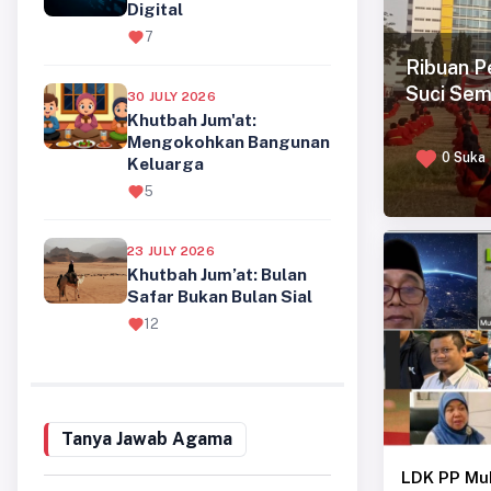
7
Ribuan P
Suci Sem
30 JULY 2026
Khutbah Jum'at:
Mengokohkan Bangunan
0 Suka
Keluarga
5
23 JULY 2026
Khutbah Jum’at: Bulan
Safar Bukan Bulan Sial
12
Tanya Jawab Agama
LDK PP Mu
Kinerja Pe