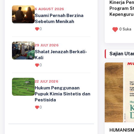
Program St
6 AUGUST 2026
Kepenguru
Suami Pernah Berzina
Sebelum Menikah
0
0 Suka
29 JULY 2026
Shalat Jenazah Berkali-
Sajian Ut
Kali
0
22 JULY 2026
Hukum Penggunaan
Pupuk Kimia Sintetis dan
Pestisida
0
HUMANISM
Hadlarah