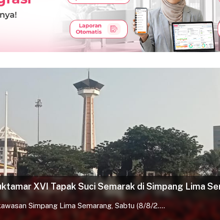
ah periode 2026-2030 di Muktamar ke-15
5 Nasyiatul Aisyiyah memasuki sesi pemilihan ....