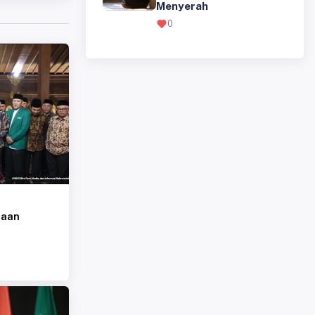
0
maan