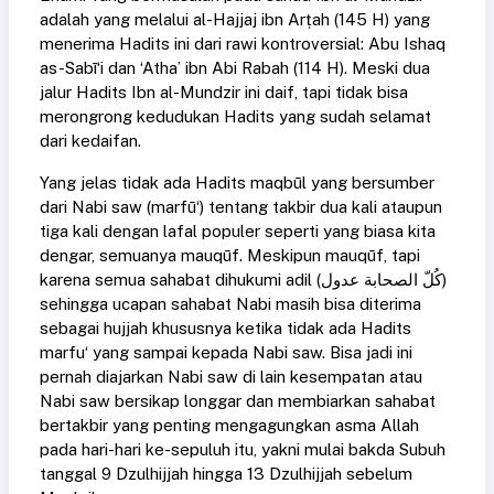
adalah yang melalui al-Hajjaj ibn Arṭah (145 H) yang
menerima Hadits ini dari rawi kontroversial: Abu Ishaq
as-Sabī‘i dan ‘Atha’ ibn Abi Rabah (114 H). Meski dua
jalur Hadits Ibn al-Mundzir ini daif, tapi tidak bisa
merongrong kedudukan Hadits yang sudah selamat
dari kedaifan.
Yang jelas tidak ada Hadits maqbūl yang bersumber
dari Nabi saw (marfū‘) tentang takbir dua kali ataupun
tiga kali dengan lafal populer seperti yang biasa kita
dengar, semuanya mauqūf. Meskipun mauqūf, tapi
karena semua sahabat dihukumi adil (كُلّ الصحابة عدول)
sehingga ucapan sahabat Nabi masih bisa diterima
sebagai hujjah khususnya ketika tidak ada Hadits
marfu‘ yang sampai kepada Nabi saw. Bisa jadi ini
pernah diajarkan Nabi saw di lain kesempatan atau
Nabi saw bersikap longgar dan membiarkan sahabat
bertakbir yang penting mengagungkan asma Allah
pada hari-hari ke-sepuluh itu, yakni mulai bakda Subuh
tanggal 9 Dzulhijjah hingga 13 Dzulhijjah sebelum