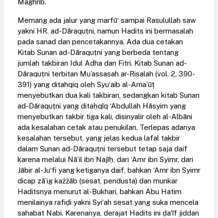
Maghrib.
Memang ada jalur yang marfū‘ sampai Rasulullah saw
yakni HR. ad-Dāraquṭni, namun Hadits ini bermasalah
pada sanad dan pencetakannya. Ada dua cetakan
Kitab Sunan ad-Dāraquṭni yang berbeda tentang
jumlah takbiran Idul Adha dan Fitri. Kitab Sunan ad-
Dāraquṭni terbitan Mu’assasah ar-Risalah (vol. 2, 390-
391) yang ditahqiq oleh Syu‘aib al-Arna’ūṭ
menyebutkan dua kali takbiran, sedangkan kitab Sunan
ad-Dāraquṭni yang ditaḥqīq ‘Abdullah Hāsyim yang
menyebutkan takbir tiga kali, disinyalir oleh al-Albāni
ada kesalahan cetak atau penukilan. Terlepas adanya
kesalahan tersebut, yang jelas kedua lafal takbir
dalam Sunan ad-Dāraquṭni tersebut tetap saja daif
karena melalui Nā’il ibn Najīḥ, dari ‘Amr ibn Syimr, dari
Jābir al-Ju‘fi yang ketiganya daif, bahkan ‘Amr ibn Syimr
dicap zā’ig każżāb (sesat, pendusta) dan munkar
Haditsnya menurut al-Bukhari, bahkan Abu Hatim
menilainya rafiḍi yakni Syi‘ah sesat yang suka mencela
sahabat Nabi. Karenanya, derajat Hadits ini ḍa‘īf jiddan