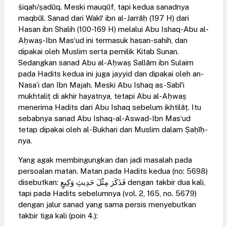
ṡiqah/ṣadūq. Meski mauqūf, tapi kedua sanadnya
maqbūl. Sanad dari Wakī‘ ibn al-Jarrāḥ (197 H) dari
Hasan ibn Shalih (100-169 H) melalui Abu Ishaq-Abu al-
Aḥwaṣ-Ibn Mas‘ud ini termasuk hasan-sahih, dan
dipakai oleh Muslim serta pemilik Kitab Sunan.
Sedangkan sanad Abu al-Aḥwaṣ Sallām ibn Sulaim
pada Hadits kedua ini juga jayyid dan dipakai oleh an-
Nasa’i dan Ibn Majah. Meski Abu Ishaq as-Sabī‘i
mukhtaliṭ di akhir hayatnya, tetapi Abu al-Aḥwaṣ
menerima Hadits dari Abu Ishaq sebelum ikhtilāṭ. Itu
sebabnya sanad Abu Ishaq-al-Aswad-Ibn Mas‘ud
tetap dipakai oleh al-Bukhari dan Muslim dalam Ṣaḥīḥ-
nya.
Yang agak membingungkan dan jadi masalah pada
persoalan matan. Matan pada Hadits kedua (no: 5698)
disebutkan: فَذَكَرَ مِثْلَ حَدِيثِ وَكِيعٍ dengan takbir dua kali,
tapi pada Hadits sebelumnya (vol. 2, 165, no. 5679)
dengan jalur sanad yang sama persis menyebutkan
takbir tiga kali (poin 4.):