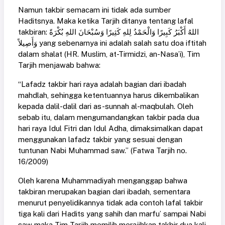
Namun takbir semacam ini tidak ada sumber
Haditsnya. Maka ketika Tarjih ditanya tentang lafal
takbiran: اللهُ أَكْبَرُ كَبِيرًا وَالْحَمْدُ لِلهِ كَثِيرًا وَسُبْحَانَ اللهِ بُكْرَةً
وَأَصِيلاً yang sebenarnya ini adalah salah satu doa iftitah
dalam shalat (HR. Muslim, at-Tirmidzi, an-Nasa’i), Tim
Tarjih menjawab bahwa:
“Lafadz takbir hari raya adalah bagian dari ibadah
mahdlah, sehingga ketentuannya harus dikembalikan
kepada dalil-dalil dari as-sunnah al-maqbulah. Oleh
sebab itu, dalam mengumandangkan takbir pada dua
hari raya Idul Fitri dan Idul Adha, dimaksimalkan dapat
menggunakan lafadz takbir yang sesuai dengan
tuntunan Nabi Muhammad saw.” (Fatwa Tarjih no.
16/2009)
Oleh karena Muhammadiyah menganggap bahwa
takbiran merupakan bagian dari ibadah, sementara
menurut penyelidikannya tidak ada contoh lafal takbir
tiga kali dari Hadits yang sahih dan marfu’ sampai Nabi
saw maka Tim Tarjih memilih merajihkan takbir dua kali