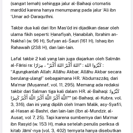
(sangat lemah) sehingga jalur al-Baihaqi otomatis
mardūd karena hanya menumpang pada jalur ‘Ali ibn
‘Umar ad-Daraquthni.
Takbir dua kali dari Ibn Mas‘ūd ini dijadikan dasar oleh
ulama fikih seperti: Ḥanafiyah, Ḥanabilah, Ibrahim an-
Nakha’i (w. 96 H), Sufyan aṡ-Ṡauri (161 H), Ishaq ibn
Rahawaih (238 H), dan lain-lain.
Lafal takbir 2 kali yang lain juga diajarkan oleh Salmān
al-Fārisi ra: كَبِّرُوا اللهَ : "اللهُ أَكْبَرُ اللهُ أَكْبَرُ" ، مِرَارًا :
“Agungkanlah Allah: Allāhu Akbar, Allāhu Akbar secara
berulang-ulang!” sebagaimana HR. ‘Abdurrazzāq, dari
Ma‘mar (Muṣannaf, vol. 11, 295). Memang ada redaksi
takbir dari Salman tiga kali dalam HR. al-Baihaqi: كَبِّرُوا:
"اللَّهُ أَكْبَرُ اللَّهُ أَكْبَرُ اللَّهُ أَكْبَرُ كَبِيرًا" (al-Baihaqi, al-Kubra, vol.
3, 316), dan ini yang dipilih oleh Imam Malik, asy-Syafi‘i,
al-Hasan al-Bashri, dan lain-lain (Ibn al-Mundzir, al-
Ausaṭ, vol 7, 25). Tapi karena sumbernya dari Ma‘mar
ibn Rasyid (w. 153 H), maka setelah penulis periksa di
kitab Jāmi‘-nya (vol. 3, 402) ternyata hanya disebutkan