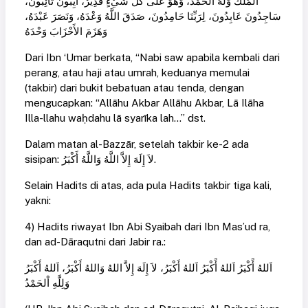
الْمُلْكُ وَلَهُ الْحَمْدُ، وَهُوَ عَلَى كُلِّ شَيْءٍ قَدِيرٌ، آيِبُونَ تَائِبُونَ،
سَاجِدُونَ عَابِدُونَ، لِرَبِّنَا حَامِدُونَ، صَدَقَ اللَّهُ وَعْدَهُ، وَنَصَرَ عَبْدَهُ،
وَهَزَمَ الأَحْزَابَ وَحْدَهُ
Dari Ibn ‘Umar berkata, “Nabi saw apabila kembali dari
perang, atau haji atau umrah, keduanya memulai
(takbir) dari bukit bebatuan atau tenda, dengan
mengucapkan: “Allāhu Akbar Allāhu Akbar, Lā Ilāha
Illa-llahu waḥdahu lā syarīka lah...” dst.
Dalam matan al-Bazzār, setelah takbir ke-2 ada
sisipan: لاَ إِلَهَ إِلاَّ اللَّهُ وَاللَّهُ أَكْبَرُ.
Selain Hadits di atas, ada pula Hadits takbir tiga kali,
yakni:
4) Hadits riwayat Ibn Abi Syaibah dari Ibn Mas’ud ra,
dan ad-Dāraqutni dari Jabir ra.:
اَللهُ أًكْبَرُ اَللهُ أًكْبَرُ اَللهُ أَكْبَرُ، لاَ إِلَهَ إِلاَّ اللهُ وَاللهُ أَكْبَرُ، اَللهُ أَكْبَرُ
وَلِلَّهِ اْلحَمْدُ