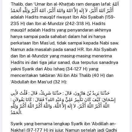
Thalib, dan ‘Umar ibn al-Khaṭṭab ram dengan lafal: اَللهُ
أًكْبَرُ اَللهُ أَكْبَرُ، لاَ إِلَهَ إِلاَّ اللهُ وَاللهُ أَكْبَرُ، اَللهُ أَكْبَرُ وَلِلَّهِ اْلحَمْدُ
adalah Hadits mauqūf riwayat Ibn Abi Syaibah (159-
235 H) dan Ibn al-Mundzir (242-318 H). Hadits
mauqūf adalah Hadits yang penyandaran akhirnya
hanya sampai pada sahabat dalam hal ini hanya
perkataan Ibn Mas’ud, tidak sampai kepada Nabi saw.
Namun ada masalah pada sanad HR. Ibn Abi Syaibah
dan Ibn al-Mundzir yang masing-masing menerima
Hadits ini dari tiga jalur sanad, dua terputus sanadnya
yakni Syarik dari Abu Ishaq (34-127 H) yang
menceritakan takbiran ‘Ali ibn Abi Thalib (40 H) dan
‘Abdullah ibn Mas‘ud (32 H):
حَدَّثَنَا يَزِيدُ بْنُ هَارُونَ، قَالَ : حدَّثَنَا شَرِيكٌ، قَالَ : قُلْتُ لأَبِي
إِسْحَاقَ: كَيْفَ كَانَ تَكْبِيرُ عَلِيٍّ وَعَبْدِ اللهِ؟ فَقَالَ : كَانَا يَقُولاَنِ :
اللَّهُ أَكْبَرُ اللَّهُ أَكْبَرُ، لاَ إِلَهَ إِلاَّ اللَّهُ، وَاللَّهُ أَكْبَرُ اللَّهُ أَكْبَرُ وَلِلَّهِ
الْحَمْدُ.
Syarik yang bernama lengkap Syarīk ibn ‘Abdillah an-
Nakha‘i (97-177 H) ini jujur. Namun setelah jadi Qadhi