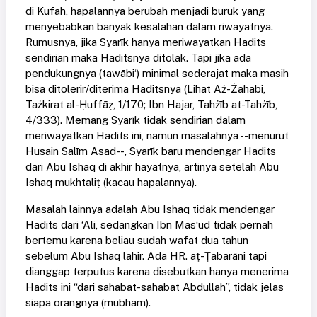
di Kufah, hapalannya berubah menjadi buruk yang
menyebabkan banyak kesalahan dalam riwayatnya.
Rumusnya, jika Syarīk hanya meriwayatkan Hadits
sendirian maka Haditsnya ditolak. Tapi jika ada
pendukungnya (tawābi‘) minimal sederajat maka masih
bisa ditolerir/diterima Haditsnya (Lihat Aż-Żahabi,
Tażkirat al-Ḥuffāẓ, 1/170; Ibn Hajar, Tahżīb at-Tahżīb,
4/333). Memang Syarīk tidak sendirian dalam
meriwayatkan Hadits ini, namun masalahnya --menurut
Husain Salīm Asad--, Syarīk baru mendengar Hadits
dari Abu Ishaq di akhir hayatnya, artinya setelah Abu
Ishaq mukhtaliṭ (kacau hapalannya).
Masalah lainnya adalah Abu Ishaq tidak mendengar
Hadits dari ‘Ali, sedangkan Ibn Mas‘ud tidak pernah
bertemu karena beliau sudah wafat dua tahun
sebelum Abu Ishaq lahir. Ada HR. aṭ-Ṭabarāni tapi
dianggap terputus karena disebutkan hanya menerima
Hadits ini “dari sahabat-sahabat Abdullah”, tidak jelas
siapa orangnya (mubham).