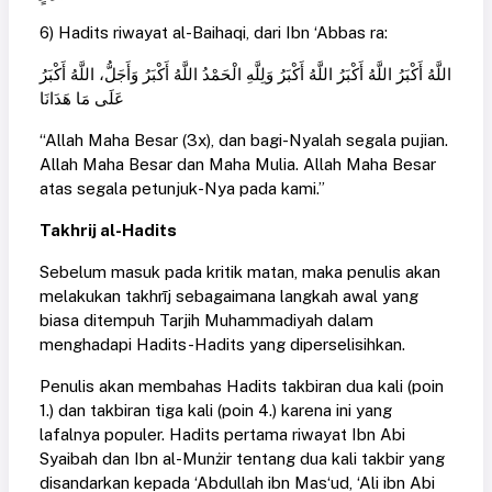
6) Hadits riwayat al-Baihaqi, dari Ibn ‘Abbas ra:
اللَّهُ أَكْبَرُ اللَّهُ أَكْبَرُ اللَّهُ أَكْبَرُ وَلِلَّهِ الْحَمْدُ اللَّهُ أَكْبَرُ وَأَجَلُّ، اللَّهُ أَكْبَرُ
عَلَى مَا هَدَانَا
“Allah Maha Besar (3x), dan bagi-Nyalah segala pujian.
Allah Maha Besar dan Maha Mulia. Allah Maha Besar
atas segala petunjuk-Nya pada kami.”
Takhrij al-Hadits
Sebelum masuk pada kritik matan, maka penulis akan
melakukan takhrīj sebagaimana langkah awal yang
biasa ditempuh Tarjih Muhammadiyah dalam
menghadapi Hadits-Hadits yang diperselisihkan.
Penulis akan membahas Hadits takbiran dua kali (poin
1.) dan takbiran tiga kali (poin 4.) karena ini yang
lafalnya populer. Hadits pertama riwayat Ibn Abi
Syaibah dan Ibn al-Munżir tentang dua kali takbir yang
disandarkan kepada ‘Abdullah ibn Mas‘ud, ‘Ali ibn Abi