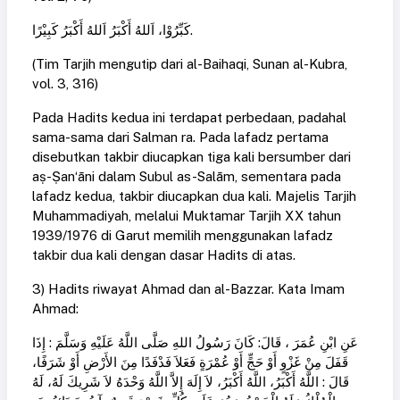
كَبِّرُوْا، اَللهُ أَكْبَرُ اَللهُ أَكْبَرُ كَبِيْرًا.
(Tim Tarjih mengutip dari al-Baihaqi, Sunan al-Kubra,
vol. 3, 316)
Pada Hadits kedua ini terdapat perbedaan, padahal
sama-sama dari Salman ra. Pada lafadz pertama
disebutkan takbir diucapkan tiga kali bersumber dari
aṣ-Ṣan‘āni dalam Subul as-Salām, sementara pada
lafadz kedua, takbir diucapkan dua kali. Majelis Tarjih
Muhammadiyah, melalui Muktamar Tarjih XX tahun
1939/1976 di Garut memilih menggunakan lafadz
takbir dua kali dengan dasar Hadits di atas.
3) Hadits riwayat Ahmad dan al-Bazzar. Kata Imam
Ahmad:
عَنِ ابْنِ عُمَرَ ، قَالَ: كَانَ رَسُولُ اللهِ صَلَّى اللَّهُ عَلَيْهِ وَسَلَّمَ : إِذَا
قَفَلَ مِنْ غَزْوٍ أَوْ حَجٍّ أَوْ عُمْرَةٍ فَعَلاَ فَدْفَدًا مِنَ الأَرْضِ أَوْ شَرَفًا،
قَالَ : اللَّهُ أَكْبَرُ، اللَّهُ أَكْبَرُ، لاَ إِلَهَ إِلاَّ اللَّهُ وَحْدَهُ لاَ شَرِيكَ لَهُ، لَهُ