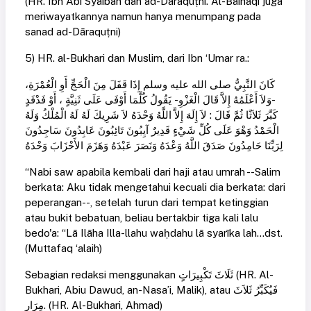
(HR. Ibn Abi Syaibah dan ad-Dāraquṭni. Al-Baihaqi juga
meriwayatkannya namun hanya menumpang pada
sanad ad-Dāraquṭni)
5) HR. al-Bukhari dan Muslim, dari Ibn ‘Umar ra.:
كَانَ النَّبِيُّ صلى الله عليه وسلم إِذَا قَفَلَ مِنَ الْحَجِّ أَوِ الْعُمْرَةِ،
-وَلاَ أَعْلَمُهُ إِلاَّ قَالَ الْغَزْوِ - يَقُولُ كُلَّمَا أَوْفَى عَلَى ثَنِيَّةٍ ، أَوْ فَدْفَدٍ
كَبَّرَ ثَلاَثًا ثُمَّ قَالَ : لاَ إِلَهَ إِلاَّ اللَّهُ وَحْدَهُ لاَ شَرِيكَ لَهُ لَهُ الْمُلْكُ وَلَهُ
الْحَمْدُ وَهْوَ عَلَى كُلِّ شَيْءٍ قَدِيرٌ آيِبُونَ تَائِبُونَ عَابِدُونَ سَاجِدُونَ
لِرَبِّنَا حَامِدُونَ صَدَقَ اللَّهُ وَعْدَهُ وَنَصَرَ عَبْدَهُ وَهَزَمَ الأَحْزَابَ وَحْدَهُ
“Nabi saw apabila kembali dari haji atau umrah --Salim
berkata: Aku tidak mengetahui kecuali dia berkata: dari
peperangan--, setelah turun dari tempat ketinggian
atau bukit bebatuan, beliau bertakbir tiga kali lalu
bedo'a: “Lā Ilāha Illa-llahu waḥdahu lā syarīka lah...dst.
(Muttafaq ‘alaih)
Sebagian redaksi menggunakan ثَلَاثَ تَكْبِيرَاتٍ (HR. Al-
Bukhari, Abiu Dawud, an-Nasa’i, Malik), atau فَيُكَبِّرُ ثَلاَثَ
مِرَارٍ. (HR. Al-Bukhari, Ahmad)