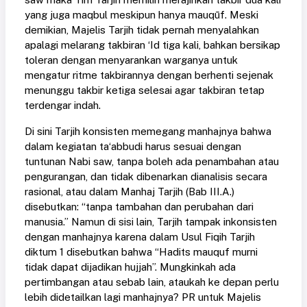
yang juga maqbul meskipun hanya mauqūf. Meski
demikian, Majelis Tarjih tidak pernah menyalahkan
apalagi melarang takbiran ‘Id tiga kali, bahkan bersikap
toleran dengan menyarankan warganya untuk
mengatur ritme takbirannya dengan berhenti sejenak
menunggu takbir ketiga selesai agar takbiran tetap
terdengar indah.
Di sini Tarjih konsisten memegang manhajnya bahwa
dalam kegiatan ta‘abbudi harus sesuai dengan
tuntunan Nabi saw, tanpa boleh ada penambahan atau
pengurangan, dan tidak dibenarkan dianalisis secara
rasional, atau dalam Manhaj Tarjih (Bab III.A.)
disebutkan: “tanpa tambahan dan perubahan dari
manusia.” Namun di sisi lain, Tarjih tampak inkonsisten
dengan manhajnya karena dalam Usul Fiqih Tarjih
diktum 1 disebutkan bahwa “Hadits mauquf murni
tidak dapat dijadikan hujjah”. Mungkinkah ada
pertimbangan atau sebab lain, ataukah ke depan perlu
lebih didetailkan lagi manhajnya? PR untuk Majelis