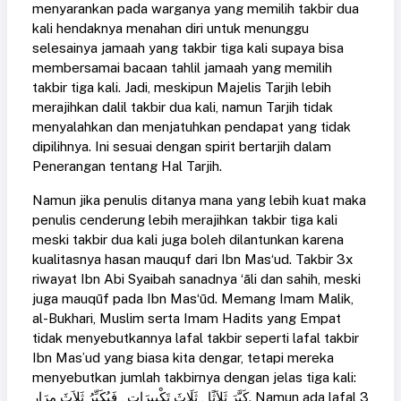
menyarankan pada warganya yang memilih takbir dua
kali hendaknya menahan diri untuk menunggu
selesainya jamaah yang takbir tiga kali supaya bisa
membersamai bacaan tahlil jamaah yang memilih
takbir tiga kali. Jadi, meskipun Majelis Tarjih lebih
merajihkan dalil takbir dua kali, namun Tarjih tidak
menyalahkan dan menjatuhkan pendapat yang tidak
dipilihnya. Ini sesuai dengan spirit bertarjih dalam
Penerangan tentang Hal Tarjih.
Namun jika penulis ditanya mana yang lebih kuat maka
penulis cenderung lebih merajihkan takbir tiga kali
meski takbir dua kali juga boleh dilantunkan karena
kualitasnya hasan mauquf dari Ibn Mas‘ud. Takbir 3x
riwayat Ibn Abi Syaibah sanadnya ‘āli dan sahih, meski
juga mauqūf pada Ibn Mas‘ūd. Memang Imam Malik,
al-Bukhari, Muslim serta Imam Hadits yang Empat
tidak menyebutkannya lafal takbir seperti lafal takbir
Ibn Mas’ud yang biasa kita dengar, tetapi mereka
menyebutkan jumlah takbirnya dengan jelas tiga kali:
كَبَّرَ ثَلاَثًا , ثَلَاثَ تَكْبِيرَاتٍ , فَيُكَبِّرُ ثَلاَثَ مِرَارٍ. Namun ada lafal 3