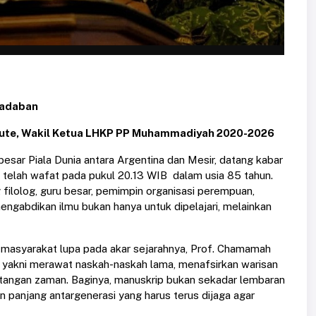
radaban
stitute, Wakil Ketua LHKP PP Muhammadiyah 2020-2026
esar Piala Dunia antara Argentina dan Mesir, datang kabar
o telah wafat pada pukul 20.13 WIB dalam usia 85 tahun.
ang filolog, guru besar, pemimpin organisasi perempuan,
ngabdikan ilmu bukan hanya untuk dipelajari, melainkan
 masyarakat lupa pada akar sejarahnya, Prof. Chamamah
er, yakni merawat naskah-naskah lama, menafsirkan warisan
tangan zaman. Baginya, manuskrip bukan sekadar lembaran
 panjang antargenerasi yang harus terus dijaga agar