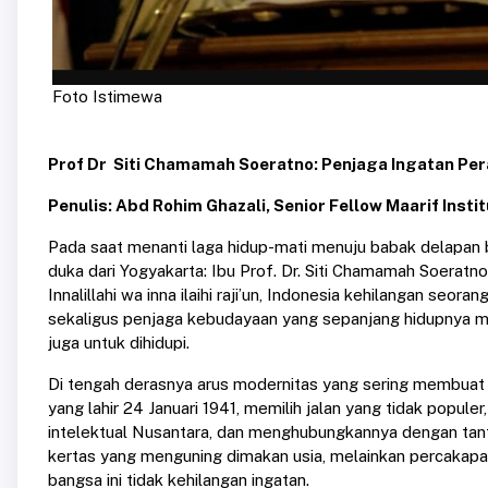
Foto Istimewa
Prof Dr Siti Chamamah Soeratno: Penjaga Ingatan Pe
Penulis: Abd Rohim Ghazali, Senior Fellow Maarif In
Pada saat menanti laga hidup-mati menuju babak delapan b
duka dari Yogyakarta: Ibu Prof. Dr. Siti Chamamah Soeratn
Innalillahi wa inna ilaihi raji’un, Indonesia kehilangan seor
sekaligus penjaga kebudayaan yang sepanjang hidupnya me
juga untuk dihidupi.
Di tengah derasnya arus modernitas yang sering membuat
yang lahir 24 Januari 1941, memilih jalan yang tidak popul
intelektual Nusantara, dan menghubungkannya dengan tan
kertas yang menguning dimakan usia, melainkan percakapan
bangsa ini tidak kehilangan ingatan.