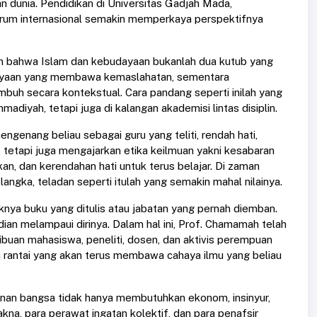
 dunia. Pendidikan di Universitas Gadjah Mada,
orum internasional semakin memperkaya perspektifnya
 bahwa Islam dan kebudayaan bukanlah dua kutub yang
udayaan yang membawa kemaslahatan, sementara
mbuh secara kontekstual. Cara pandang seperti inilah yang
diyah, tetapi juga di kalangan akademisi lintas disiplin.
enang beliau sebagai guru yang teliti, rendah hati,
i, tetapi juga mengajarkan etika keilmuan yakni kesabaran
n, dan kerendahan hati untuk terus belajar. Di zaman
 langka, teladan seperti itulah yang semakin mahal nilainya.
nya buku yang ditulis atau jabatan yang pernah diemban.
ian melampaui dirinya. Dalam hal ini, Prof. Chamamah telah
ibuan mahasiswa, peneliti, dosen, dan aktivis perempuan
 rantai yang akan terus membawa cahaya ilmu yang beliau
nan bangsa tidak hanya membutuhkan ekonom, insinyur,
kna, para perawat ingatan kolektif, dan para penafsir