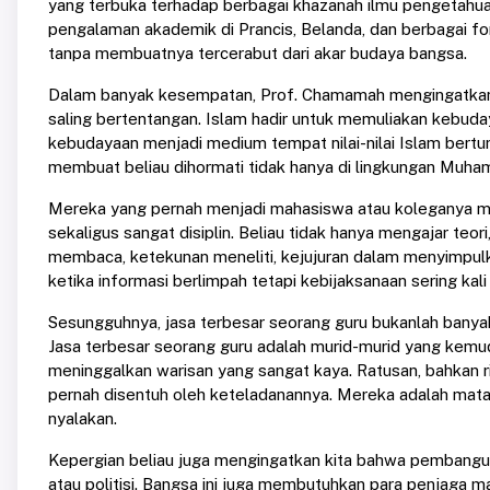
yang terbuka terhadap berbagai khazanah ilmu pengetahuan
pengalaman akademik di Prancis, Belanda, dan berbagai f
tanpa membuatnya tercerabut dari akar budaya bangsa.
Dalam banyak kesempatan, Prof. Chamamah mengingatkan
saling bertentangan. Islam hadir untuk memuliakan keb
kebudayaan menjadi medium tempat nilai-nilai Islam bertu
membuat beliau dihormati tidak hanya di lingkungan Muhamma
Mereka yang pernah menjadi mahasiswa atau koleganya meng
sekaligus sangat disiplin. Beliau tidak hanya mengajar teor
membaca, ketekunan meneliti, kejujuran dalam menyimpulka
ketika informasi berlimpah tetapi kebijaksanaan sering kali
Sesungguhnya, jasa terbesar seorang guru bukanlah banyak
Jasa terbesar seorang guru adalah murid-murid yang kemud
meninggalkan warisan yang sangat kaya. Ratusan, bahkan r
pernah disentuh oleh keteladanannya. Mereka adalah mata
nyalakan.
Kepergian beliau juga mengingatkan kita bahwa pembangu
atau politisi. Bangsa ini juga membutuhkan para penjaga ma