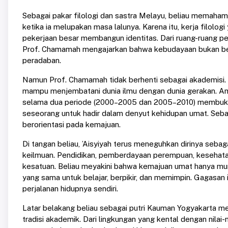
Sebagai pakar filologi dan sastra Melayu, beliau memah
ketika ia melupakan masa lalunya. Karena itu, kerja filol
pekerjaan besar membangun identitas. Dari ruang-ruang perp
Prof. Chamamah mengajarkan bahwa kebudayaan bukan ben
peradaban.
Namun Prof. Chamamah tidak berhenti sebagai akademisi. B
mampu menjembatani dunia ilmu dengan dunia gerakan. A
selama dua periode (2000–2005 dan 2005–2010) membukt
seseorang untuk hadir dalam denyut kehidupan umat. Sebal
berorientasi pada kemajuan.
Di tangan beliau, ’Aisyiyah terus meneguhkan dirinya sebag
keilmuan. Pendidikan, pemberdayaan perempuan, kesehata
kesatuan. Beliau meyakini bahwa kemajuan umat hanya m
yang sama untuk belajar, berpikir, dan memimpin. Gagasan 
perjalanan hidupnya sendiri.
Latar belakang beliau sebagai putri Kauman Yogyakarta me
tradisi akademik. Dari lingkungan yang kental dengan nila