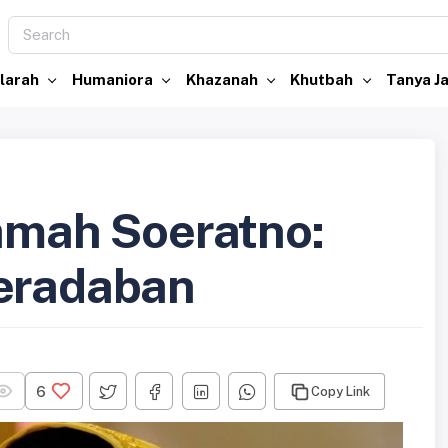
larah
Humaniora
Khazanah
Khutbah
Tanya 
amah Soeratno:
Peradaban
6
Copy Link