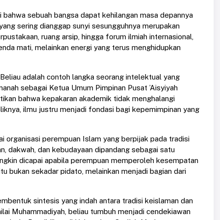
ami bahwa sebuah bangsa dapat kehilangan masa depannya
ogi yang sering dianggap sunyi sesungguhnya merupakan
ustakaan, ruang arsip, hingga forum ilmiah internasional,
da mati, melainkan energi yang terus menghidupkan
eliau adalah contoh langka seorang intelektual yang
manah sebagai Ketua Umum Pimpinan Pusat ’Aisyiyah
ikan bahwa kepakaran akademik tidak menghalangi
iknya, ilmu justru menjadi fondasi bagi kepemimpinan yang
ai organisasi perempuan Islam yang berpijak pada tradisi
n, dakwah, dan kebudayaan dipandang sebagai satu
ungkin dicapai apabila perempuan memperoleh kesempatan
itu bukan sekadar pidato, melainkan menjadi bagian dari
mbentuk sintesis yang indah antara tradisi keislaman dan
i-nilai Muhammadiyah, beliau tumbuh menjadi cendekiawan