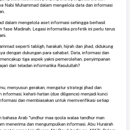
paya Nabi Muhammad dalam mengelola data dan informasi
an.
ad dalam mengelola aset informasi sehingga berhasil
ase Madinah. Legasi informatika profetik ini perlu terus
ani.
mad seperti tabligh, harakah, hijrah dan jihad, didukung
hnya dengan dukungan para sahabat. Data, informasi dan
ng mencakup tiga aspek yakni pemerolehan, penyimpanan
jari dari teladan informatika Rasulullah?
mu, menyusun gerakan, mengatur strategi jihad dan
formasi, kehati-hatian (due diligence) menjadi kunci
informasi dan membiasakan untuk memverifikasi setiap
ah bahasa Arab "undhur maa qoola walaa tandhur man
dalam menerima dan mengumpulkan informasi. Abu Hurairah