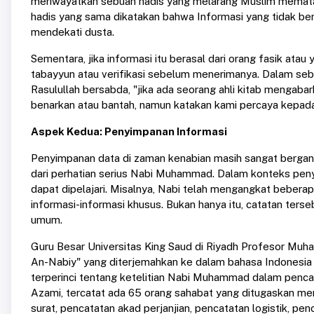
meriwayatkan sebuah hadis yang melarang Muslim memata-m
hadis yang sama dikatakan bahwa Informasi yang tidak be
mendekati dusta.
Sementara, jika informasi itu berasal dari orang fasik atau
tabayyun atau verifikasi sebelum menerimanya. Dalam seb
Rasulullah bersabda, "jika ada seorang ahli kitab mengab
benarkan atau bantah, namun katakan kami percaya kepada 
Aspek Kedua: Penyimpanan Informasi
Penyimpanan data di zaman kenabian masih sangat bergantu
dari perhatian serius Nabi Muhammad. Dalam konteks penyi
dapat dipelajari. Misalnya, Nabi telah mengangkat bebera
informasi-informasi khusus. Bukan hanya itu, catatan terse
umum.
Guru Besar Universitas King Saud di Riyadh Profesor M
An-Nabiy" yang diterjemahkan ke dalam bahasa Indonesia
terperinci tentang ketelitian Nabi Muhammad dalam penca
Azami, tercatat ada 65 orang sahabat yang ditugaskan men
surat, pencatatan akad perjanjian, pencatatan logistik, pe