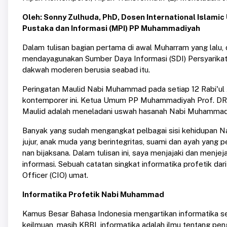
Oleh: Sonny Zulhuda, PhD, Dosen International Islamic
Pustaka dan Informasi (MPI) PP Muhammadiyah
Dalam tulisan bagian pertama di awal Muharram yang lalu
mendayagunakan Sumber Daya Informasi (SDI) Persyarikata
dakwah moderen berusia seabad itu.
Peringatan Maulid Nabi Muhammad pada setiap 12 Rabi'u
kontemporer ini. Ketua Umum PP Muhammadiyah Prof. DR. 
Maulid adalah meneladani uswah hasanah Nabi Muhammad y
Banyak yang sudah mengangkat pelbagai sisi kehidupan 
jujur, anak muda yang berintegritas, suami dan ayah yang p
nan bijaksana. Dalam tulisan ini, saya menjajaki dan me
informasi. Sebuah catatan singkat informatika profetik dar
Officer (CIO) umat.
Informatika Profetik Nabi Muhammad
Kamus Besar Bahasa Indonesia mengartikan informatika seb
keilmuan, masih KBBI, informatika adalah ilmu tentang pen