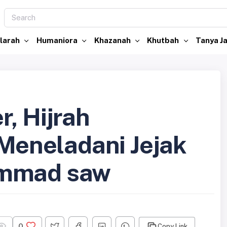
larah
Humaniora
Khazanah
Khutbah
Tanya 
, Hijrah
 Meneladani Jejak
ammad saw
0
Copy Link