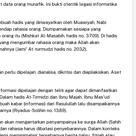
 data orang munafik. Ini bukti otentik legasi informatika
sebuah hadis yang diriwayatkan oleh Muawiyah, Nabi
endap rahasia orang. Diumpamakan sesiapa yang
rang itu (Mishkat Al-Masabih, hadis no. 3709). Di hadis
a yang mengumbar rahasia orang maka Allah akan
ahnya (Jami' At-turmudzi hadis no. 2032).
rlu dipelajari, dianalisa, dikritisi dan diapliaksikan. Aset
rmasi dipelajari dengan teliti agar dapat dimanfaatkan
Dalam hadis At-Tirmidzi dan Ibnu Majah, Ibnu Mas'ud
h kabar (informasi) dari Rasulullah lalu disampaikannya
rnya (Riyadus-Solihin no. 1389).
juran akan mengantarkan penyampainya ke surga Allah (Sahih
 dan rahasia harus dibatasi penyebarannya. Dalam konteks
i meminimalisir tersebarnya berita palsu, fitnah atau