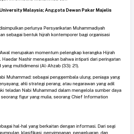
 University Malaysia; Anggota Dewan Pakar Majelis
, disimpulkan perlunya Persyarikatan Muhammadiyah
n sebagai bentuk hijrah kontemporer bagi organisasi
l Awal merupakan momentum pelengkap kerangka Hijrah
Haedar Nashir menegaskan bahwa intipati dari peringatan
ang multidimensi (Al-Ahzab (33): 21).
Nabi Muhammad: sebagai penggembala ulung, peniaga yang
enyayang, ahli strategi perang, atau negarawan yang adil
njejaki teladan Nabi Muhammad dalam mengelola sumber daya
i seorang figur yang mulia, seorang Chief Information
agai hal-hal yang berkaitan dengan informasi. Dari segi
gumpulan, klasifikasi, penyimpanan, pengeluaran, dan