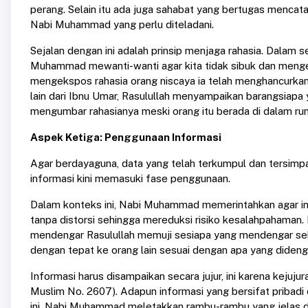
perang. Selain itu ada juga sahabat yang bertugas mencatat
Nabi Muhammad yang perlu diteladani.
Sejalan dengan ini adalah prinsip menjaga rahasia. Dalam 
Muhammad mewanti-wanti agar kita tidak sibuk dan meng
mengekspos rahasia orang niscaya ia telah menghancurkan o
lain dari Ibnu Umar, Rasulullah menyampaikan barangsiap
mengumbar rahasianya meski orang itu berada di dalam rum
Aspek Ketiga: Penggunaan Informasi
Agar berdayaguna, data yang telah terkumpul dan tersimpan pe
informasi kini memasuki fase penggunaan.
Dalam konteks ini, Nabi Muhammad memerintahkan agar info
tanpa distorsi sehingga mereduksi risiko kesalahpahaman. 
mendengar Rasulullah memuji sesiapa yang mendengar sebua
dengan tepat ke orang lain sesuai dengan apa yang didenga
Informasi harus disampaikan secara jujur, ini karena keju
Muslim No. 2607). Adapun informasi yang bersifat pribadi
ini, Nabi Muhammad meletakkan rambu-rambu yang jelas dem