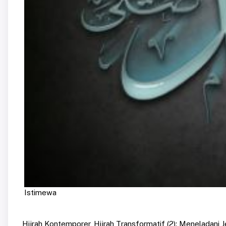
Istimewa
Hijrah Kontemporer, Hijrah Transformatif (2): Meneladan