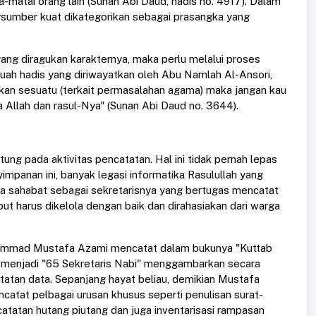
atai orang lain (Sunan Abi Daud, hadis no. 4917). Dalam
rsumber kuat dikategorikan sebagai prasangka yang
 yang diragukan karakternya, maka perlu melalui proses
uah hadis yang diriwayatkan oleh Abu Namlah Al-Ansori,
arkan sesuatu (terkait permasalahan agama) maka jangan kau
Allah dan rasul-Nya" (Sunan Abi Daud no. 3644).
ng pada aktivitas pencatatan. Hal ini tidak pernah lepas
mpanan ini, banyak legasi informatika Rasulullah yang
pa sahabat sebagai sekretarisnya yang bertugas mencatat
but harus dikelola dengan baik dan dirahasiakan dari warga
uhammad Mustafa Azami mencatat dalam bukunya "Kuttab
 menjadi "65 Sekretaris Nabi" menggambarkan secara
tatan data. Sepanjang hayat beliau, demikian Mustafa
catat pelbagai urusan khusus seperti penulisan surat-
ncatatan hutang piutang dan juga inventarisasi rampasan