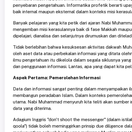
penyebaran pengetahuan. Informatika profetik berarti u
baik internal maupun eksternal dalam konteks misi kerasul
Banyak pelajaran yang kita petik dari ajaran Nabi Muhamm
mengemban misi kerasulannya baik di fase Makkah maupun f
dipelajari, dianalisa dan selanjutnya dirumuskan dan ditelad
Tidak berlebihan bahwa kesuksesan aktivitas dakwah Muham
oleh aset data atau perbekalan informasi yang ditata ole
ilmu pengetahuan itu dikelola dalam segala siklusnya ya
dan penggunaan informasi. Lantas, apa yang dapat kita pela
Aspek Pertama: Pemerolehan Informasi
Data dan informasi sangat penting dalam menyampaikan il
membangun peradaban Islam. Dalam konteks pemerolehan in
utama. Nabi Muhammad menyuruh kita teliti akan sumber 
data yang diterima.
Adagium Inggris "don't shoot the messenger" (dalam istil
qoola") tidak boleh meminggirkan prinsip due diligence 