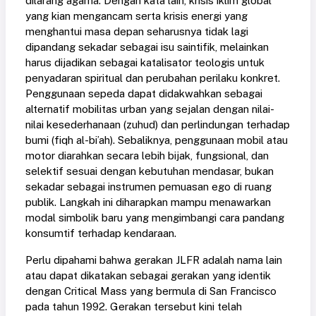
dilarang agama. Dengan kata lain, krisis iklim global
yang kian mengancam serta krisis energi yang
menghantui masa depan seharusnya tidak lagi
dipandang sekadar sebagai isu saintifik, melainkan
harus dijadikan sebagai katalisator teologis untuk
penyadaran spiritual dan perubahan perilaku konkret.
Penggunaan sepeda dapat didakwahkan sebagai
alternatif mobilitas urban yang sejalan dengan nilai-
nilai kesederhanaan (zuhud) dan perlindungan terhadap
bumi (fiqh al-bi’ah). Sebaliknya, penggunaan mobil atau
motor diarahkan secara lebih bijak, fungsional, dan
selektif sesuai dengan kebutuhan mendasar, bukan
sekadar sebagai instrumen pemuasan ego di ruang
publik. Langkah ini diharapkan mampu menawarkan
modal simbolik baru yang mengimbangi cara pandang
konsumtif terhadap kendaraan.
Perlu dipahami bahwa gerakan JLFR adalah nama lain
atau dapat dikatakan sebagai gerakan yang identik
dengan Critical Mass yang bermula di San Francisco
pada tahun 1992. Gerakan tersebut kini telah