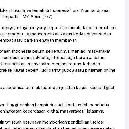
ukan hukumnya lemah di Indonesia,” ujar Nurmandi saat
 Terpadu UMY, Senin (7/7).
ya mengejar layanan yang cepat dan murah, tanpa memahami
tal tersebut. Ia mencontohkan kasus ketika driver sudah
 tempat atau bahkan enggan membayar.
otaan Indonesia belum sepenuhnya menjadi masyarakat
ti cerdas secara teknologi, tetapi juga beretika dalam
dak diindahkan, masyarakat menjadi rentan terhadap
ktik ilegal seperti judi daring (judol) atau pinjaman online
academica pun tak luput dari jeratan kasus-kasus digital
at tinggi, bahkan hampir dua kali lipat jumlah penduduk.
 peningkatan kecerdasan digital masyarakat,” jelasnya.
nggi telah berupaya memberikan pendidikan literasi
bel jauh lebih cepat dibandingkan kemampuan negara dalam