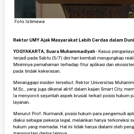
Foto Istimewa
Rektor UMY Ajak Masyarakat Lebih Cerdas dalam Dunia
YOGYAKARTA, Suara Muhammadiyah
- Kasus penganiay
terjadi pada Sabtu (5/7) dini hari kembali mengungkap reali
Minimnya pemahaman terhadap fitur aplikasi dan ekosiste
pada tindak kekerasan.
Menanggapi insiden tersebut, Rektor Universitas Muhamm
M.Sc., yang juga dikenal aktif dalam kajian Smart City, 
Ia menyoroti sejumlah aspek krusial terkait posisi hukum p
layanan.
Menurut Prof. Nurmandi, posisi hukum para pengemudi apli
diakui sebagai pekerja legal, melainkan hanya terkoneksi s
hukum yang memadai. Hal ini tidak hanya dialami oleh pen
transportasi daring lainnya.