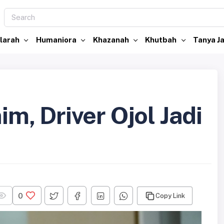
larah
Humaniora
Khazanah
Khutbah
Tanya 
im, Driver Ojol Jadi
0
Copy Link