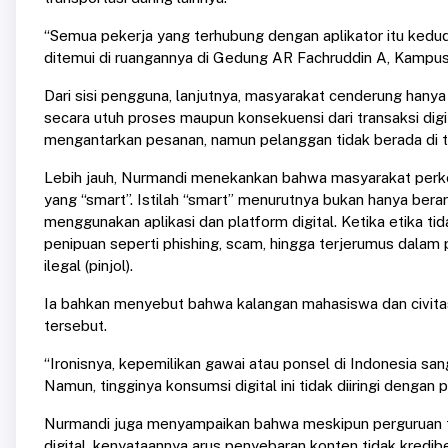
“Semua pekerja yang terhubung dengan aplikator itu kedud
ditemui di ruangannya di Gedung AR Fachruddin A, Kampus
Dari sisi pengguna, lanjutnya, masyarakat cenderung han
secara utuh proses maupun konsekuensi dari transaksi digi
mengantarkan pesanan, namun pelanggan tidak berada di
Lebih jauh, Nurmandi menekankan bahwa masyarakat perk
yang “smart”. Istilah “smart” menurutnya bukan hanya berar
menggunakan aplikasi dan platform digital. Ketika etika ti
penipuan seperti phishing, scam, hingga terjerumus dalam pra
ilegal (pinjol).
Ia bahkan menyebut bahwa kalangan mahasiswa dan civitas 
tersebut.
“Ironisnya, kepemilikan gawai atau ponsel di Indonesia sang
Namun, tingginya konsumsi digital ini tidak diiringi dengan
Nurmandi juga menyampaikan bahwa meskipun perguruan ti
digital, kenyataannya arus penyebaran konten tidak kredi