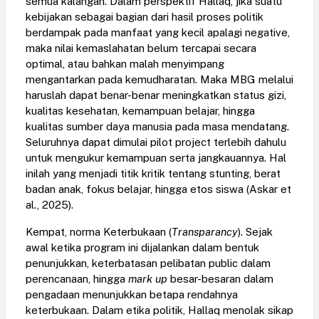
semua kalangan. Dalam perspektif Hallaq, jika suatu
kebijakan sebagai bagian dari hasil proses politik
berdampak pada manfaat yang kecil apalagi negative,
maka nilai kemaslahatan belum tercapai secara
optimal, atau bahkan malah menyimpang
mengantarkan pada kemudharatan. Maka MBG melalui
haruslah dapat benar-benar meningkatkan status gizi,
kualitas kesehatan, kemampuan belajar, hingga
kualitas sumber daya manusia pada masa mendatang.
Seluruhnya dapat dimulai pilot project terlebih dahulu
untuk mengukur kemampuan serta jangkauannya. Hal
inilah yang menjadi titik kritik tentang stunting, berat
badan anak, fokus belajar, hingga etos siswa
(Askar et
al., 2025)
.
Kempat, norma Keterbukaan (
Transparancy
). Sejak
awal ketika program ini dijalankan dalam bentuk
penunjukkan, keterbatasan pelibatan public dalam
perencanaan, hingga
mark up
besar-besaran dalam
pengadaan menunjukkan betapa rendahnya
keterbukaan. Dalam etika politik, Hallaq menolak sikap