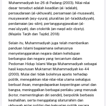
Muhammadiyah ke-26 di Padang (2003). Nilai-nilai
dasar tersebut adalah keadilan (al-‘adalah),
persaudaraan (al-ukhuwah), persamaan (al-musawah),
musyawarah (asy-syura), pluralitas (at-ta’addudiyyah),
perdamaian (as-silm), pertanggungjawaban (al-
mas’uliyyah), dan otokritik (an-naqd adz-dzaty).
(Majelis Tarjih dan Tajdid, 2018)
Selain itu, Muhammadiyah juga telah memberikan
panduan Islami bagaiamana seharusnya
menyelenggarakan negara dalam kehidupan
berbangsa dan negara yang tercantum dalam
Pedoman Hidup Islami Warga Muhammadiyah sebagai
hasil keputusan Muktamat Muhammadiyah ke-44
(2000). Mulai dari tidak bolehnya apatis terhadap
politik, menegakkan nilai-nilai-nilai utama sekaligus
berbuat ihsan, mengedapankan kepentingan umat dan
bangsa, meninggalkan berbagai perilaku yang merusak
(kotor, mementingkan diri sendiri), berpolitik berbasis
keshalihan, serta menggalang silaturrahim dan
ukhuwah antar politisi dan kekuatan politik secara