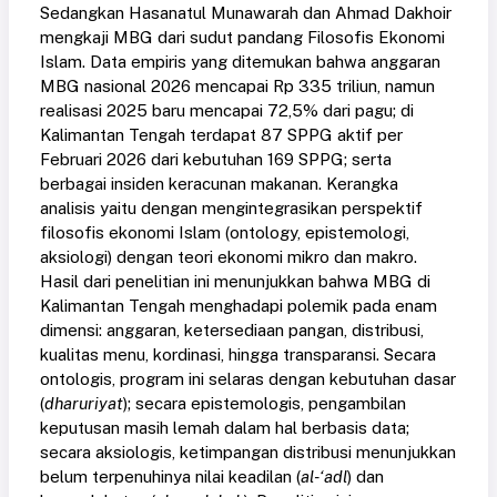
Sedangkan Hasanatul Munawarah dan Ahmad Dakhoir
mengkaji MBG dari sudut pandang Filosofis Ekonomi
Islam. Data empiris yang ditemukan bahwa anggaran
MBG nasional 2026 mencapai Rp 335 triliun, namun
realisasi 2025 baru mencapai 72,5% dari pagu; di
Kalimantan Tengah terdapat 87 SPPG aktif per
Februari 2026 dari kebutuhan 169 SPPG; serta
berbagai insiden keracunan makanan. Kerangka
analisis yaitu dengan mengintegrasikan perspektif
filosofis ekonomi Islam (ontology, epistemologi,
aksiologi) dengan teori ekonomi mikro dan makro.
Hasil dari penelitian ini menunjukkan bahwa MBG di
Kalimantan Tengah menghadapi polemik pada enam
dimensi: anggaran, ketersediaan pangan, distribusi,
kualitas menu, kordinasi, hingga transparansi. Secara
ontologis, program ini selaras dengan kebutuhan dasar
(
dharuriyat
); secara epistemologis, pengambilan
keputusan masih lemah dalam hal berbasis data;
secara aksiologis, ketimpangan distribusi menunjukkan
belum terpenuhinya nilai keadilan (
al-‘adl
) dan