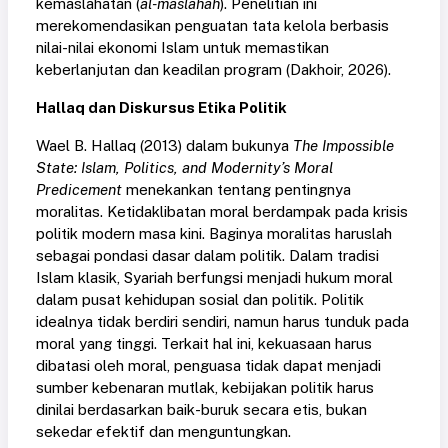
kemaslahatan (
al-maslahah
). Penelitian ini
merekomendasikan penguatan tata kelola berbasis
nilai-nilai ekonomi Islam untuk memastikan
keberlanjutan dan keadilan program
(Dakhoir, 2026)
.
Hallaq dan Diskursus Etika Politik
Wael B. Hallaq (2013) dalam bukunya
The Impossible
State: Islam, Politics, and Modernity’s Moral
Predicement
menekankan tentang pentingnya
moralitas. Ketidaklibatan moral berdampak pada krisis
politik modern masa kini. Baginya moralitas haruslah
sebagai pondasi dasar dalam politik. Dalam tradisi
Islam klasik, Syariah berfungsi menjadi hukum moral
dalam pusat kehidupan sosial dan politik. Politik
idealnya tidak berdiri sendiri, namun harus tunduk pada
moral yang tinggi. Terkait hal ini, kekuasaan harus
dibatasi oleh moral, penguasa tidak dapat menjadi
sumber kebenaran mutlak, kebijakan politik harus
dinilai berdasarkan baik-buruk secara etis, bukan
sekedar efektif dan menguntungkan.