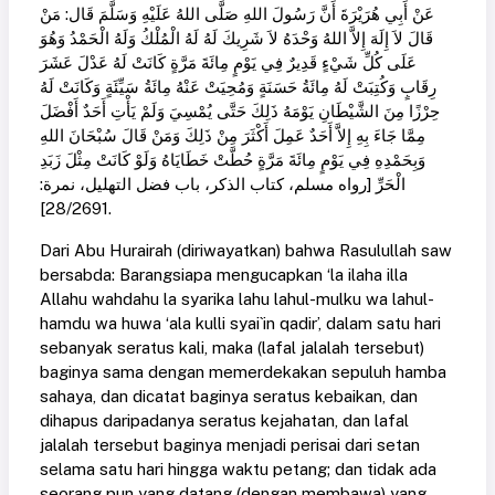
عَنْ أَبِي هُرَيْرَةَ أَنَّ رَسُولَ اللهِ صَلَّى اللهُ عَلَيْهِ وَسَلَّمَ قَال: مَنْ
قَالَ لاَ إِلَهَ إِلاَّ اللهُ وَحْدَهُ لاَ شَرِيكَ لَهُ لَهُ الْمُلْكُ وَلَهُ الْحَمْدُ وَهُوَ
عَلَى كُلِّ شَيْءٍ قَدِيرٌ فِي يَوْمٍ مِائَةَ مَرَّةٍ كَانَتْ لَهُ عَدْلَ عَشَرَ
رِقَابٍ وَكُتِبَتْ لَهُ مِائَةُ حَسَنَةٍ وَمُحِيَتْ عَنْهُ مِائَةُ سَيِّئَةٍ وَكَانَتْ لَهُ
حِرْزًا مِنَ الشَّيْطَانِ يَوْمَهُ ذَلِكَ حَتَّى يُمْسِيَ وَلَمْ يَأْتِ أَحَدٌ أَفْضَلَ
مِمَّا جَاءَ بِهِ إِلاَّ أَحَدٌ عَمِلَ أَكْثَرَ مِنْ ذَلِكَ وَمَنْ قَالَ سُبْحَانَ اللهِ
وَبِحَمْدِهِ فِي يَوْمٍ مِائَةَ مَرَّةٍ حُطَّتْ خَطَايَاهُ وَلَوْ كَانَتْ مِثْلَ زَبَدِ
الْحَرِّ [رواه مسلم، كتاب الذكر، باب فضل التهليل، نمرة:
28/2691].
Dari Abu Hurairah (diriwayatkan) bahwa Rasulullah saw
bersabda: Barangsiapa mengucapkan ‘la ilaha illa
Allahu wahdahu la syarika lahu lahul-mulku wa lahul-
hamdu wa huwa ‘ala kulli syai`in qadir’, dalam satu hari
sebanyak seratus kali, maka (lafal jalalah tersebut)
baginya sama dengan memerdekakan sepuluh hamba
sahaya, dan dicatat baginya seratus kebaikan, dan
dihapus daripadanya seratus kejahatan, dan lafal
jalalah tersebut baginya menjadi perisai dari setan
selama satu hari hingga waktu petang; dan tidak ada
seorang pun yang datang (dengan membawa) yang