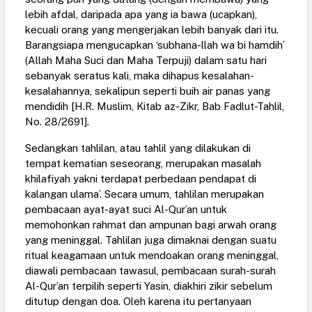
lebih afdal, daripada apa yang ia bawa (ucapkan),
kecuali orang yang mengerjakan lebih banyak dari itu.
Barangsiapa mengucapkan ‘subhana-llah wa bi hamdih’
(Allah Maha Suci dan Maha Terpuji) dalam satu hari
sebanyak seratus kali, maka dihapus kesalahan-
kesalahannya, sekalipun seperti buih air panas yang
mendidih [H.R. Muslim, Kitab az-Zikr, Bab Fadlut-Tahlil,
No. 28/2691].
Sedangkan tahlilan, atau tahlil yang dilakukan di
tempat kematian seseorang, merupakan masalah
khilafiyah yakni terdapat perbedaan pendapat di
kalangan ulama’. Secara umum, tahlilan merupakan
pembacaan ayat-ayat suci Al-Qur’an untuk
memohonkan rahmat dan ampunan bagi arwah orang
yang meninggal. Tahlilan juga dimaknai dengan suatu
ritual keagamaan untuk mendoakan orang meninggal,
diawali pembacaan tawasul, pembacaan surah-surah
Al-Qur’an terpilih seperti Yasin, diakhiri zikir sebelum
ditutup dengan doa. Oleh karena itu pertanyaan