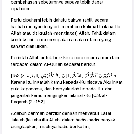
pembahasan sebelumnya supaya lebih dapat
dipahami.
Perlu dipahami lebih dahulu bahwa tahlil, secara
harfiah mengandung arti membaca kalimat la ilaha illa
Allah atau dzikrullah (mengingat) Allah. Tahlil dalam
konteks ini, tentu merupakan amalan utama yang
sangat dianjurkan.
Perintah Allah untuk berzikir secara umum antara lain
terdapat dalam Al-Qur’an sebagai berikut,
فَاذْكُرُوْنِيْ أَذْكُرْكُمْ وَاشْكُرُوْا لِيْ وَلاَ تَكْفُرُوْنِ [البقرة (2):152].
Karena itu, ingatlah kamu kepada-Ku niscaya Aku ingat
pula kepadamu, dan bersyukurlah kepada-Ku, dan
janganlah kamu mengingkari nikmat-Ku [Q.S. al-
Baqarah (2): 152].
Adapun perintah berzikir dengan menyebut Lafal
Jalalah (la ilaha illa Allah) dalam hadis-hadis banyak
diungkapkan, misalnya hadis berikut ini,