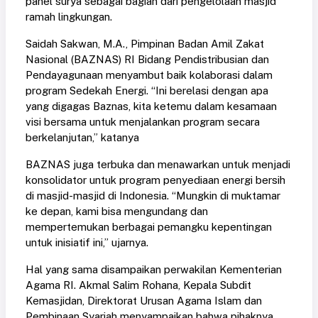
panel surya sebagai bagian dari pengelolaan masjid
ramah lingkungan.
Saidah Sakwan, M.A., Pimpinan Badan Amil Zakat
Nasional (BAZNAS) RI Bidang Pendistribusian dan
Pendayagunaan menyambut baik kolaborasi dalam
program Sedekah Energi. “Ini berelasi dengan apa
yang digagas Baznas, kita ketemu dalam kesamaan
visi bersama untuk menjalankan program secara
berkelanjutan,” katanya
BAZNAS juga terbuka dan menawarkan untuk menjadi
konsolidator untuk program penyediaan energi bersih
di masjid-masjid di Indonesia. “Mungkin di muktamar
ke depan, kami bisa mengundang dan
mempertemukan berbagai pemangku kepentingan
untuk inisiatif ini,” ujarnya.
Hal yang sama disampaikan perwakilan Kementerian
Agama RI. Akmal Salim Rohana, Kepala Subdit
Kemasjidan, Direktorat Urusan Agama Islam dan
Pembinaan Syariah menyampaikan bahwa pihaknya