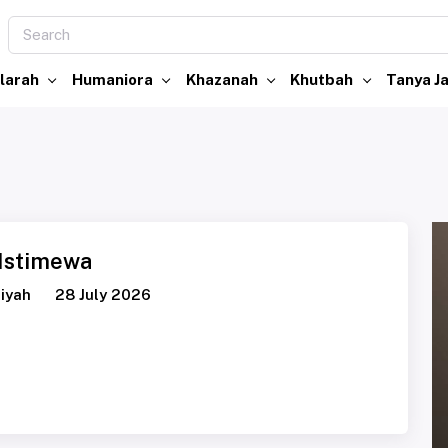
larah
Humaniora
Khazanah
Khutbah
Tanya 
i Istimewa
iyah
28 July 2026