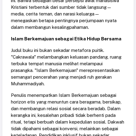
ini. Bahwa sebagian besar persepsi awal mahasiswa
Kristiani terbentuk dari sumber tidak langsung—
media, cerita teman, dan narasi keluarga—
menegaskan betapa pentingnya perjumpaan nyata
dalam membangun kesalingpahaman.
Islam Berkemajuan sebagai Etika Hidup Bersama
Judul buku ini bukan sekadar metafora puitik.
"Cakrawala" melambangkan keluasan pandang, ruang
terbuka tempat manusia melihat melampaui
prasangka. "Islam Berkemajuan" merepresentasikan
semangat pencerahan yang menjadi ruh gerakan
Muhammadiyah.
Penulis menempatkan Islam Berkemajuan sebagai
horizon etis yang menuntun cara beragama, bersikap,
dan membangun relasi sosial secara beradab. Dalam
kerangka ini, kesalehan pribadi tidak berhenti pada
ritual, tetapi berbuah dalam kepedulian sosial. Dakwah
tidak dipahami sebagai konversi, melainkan sebagai
keteladanan. Pendidikan inklusif bukan sekadar