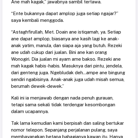
Ane mah kagak,” jawabnya sambil tertawa.
“Ente bukannya dapat amplop juga setiap ngajar?”
saya kembali menggoda.
“Astaghfirullah, Met. Doain ane istiqamah, ya. Setiap
ane dapat amplop, biasanya ane kasih lagi ke anak-
anak yatim, manula, dan siapa aja yang butuh. Rezeki
ane udah cukup dari jualan. Bini ane kan orang
Wonogiri. Dia jualan mi ayam ame bakso. Rezeki ane
mah kagak habis-habis. Masuknya dari pintu, jendela,
dari genteng juga. Ngebludak deh…ampe ane bingung
sendiri ngabisinya. Anak-anak juga udah misah semua,
berumah dewek-dewek.”
Kali ini ia menjawab dengan nada penuh gurauan,
tetapi sama sekali tidak terdengar kesombongan
dalam ucapannya.
Tak lama kemudian kami berpisah dan saling bertukar
nomor telepon. Sepanjang perjalanan pulang, saya
membayangkan betapa bahagianya kawan itu. Hanya