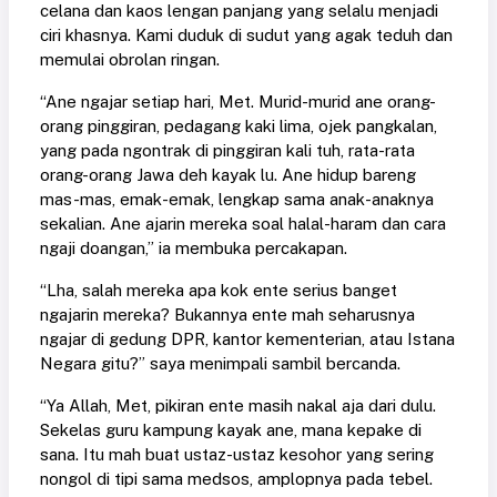
celana dan kaos lengan panjang yang selalu menjadi
ciri khasnya. Kami duduk di sudut yang agak teduh dan
memulai obrolan ringan.
“Ane ngajar setiap hari, Met. Murid-murid ane orang-
orang pinggiran, pedagang kaki lima, ojek pangkalan,
yang pada ngontrak di pinggiran kali tuh, rata-rata
orang-orang Jawa deh kayak lu. Ane hidup bareng
mas-mas, emak-emak, lengkap sama anak-anaknya
sekalian. Ane ajarin mereka soal halal-haram dan cara
ngaji doangan,” ia membuka percakapan.
“Lha, salah mereka apa kok ente serius banget
ngajarin mereka? Bukannya ente mah seharusnya
ngajar di gedung DPR, kantor kementerian, atau Istana
Negara gitu?” saya menimpali sambil bercanda.
“Ya Allah, Met, pikiran ente masih nakal aja dari dulu.
Sekelas guru kampung kayak ane, mana kepake di
sana. Itu mah buat ustaz-ustaz kesohor yang sering
nongol di tipi sama medsos, amplopnya pada tebel.