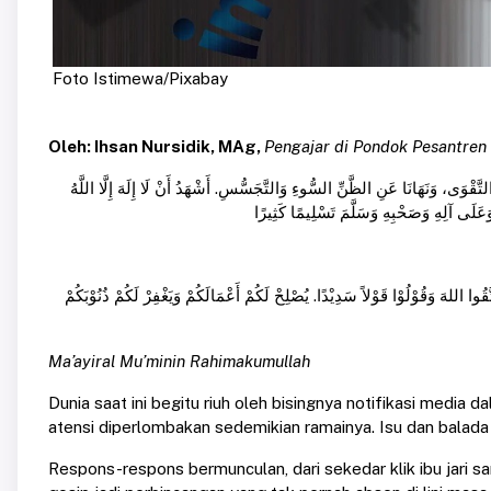
Foto Istimewa/Pixabay
Oleh: Ihsan Nursidik, MAg,
Pengajar di Pondok Pesantren
َالتَّقْوَى، وَنَهَانَا عَنِ الظَّنِّ السُّوءِ وَالتَّجَسُّسِ. أَشْهَدُ أَنْ لَا إِلَهَ إِلَّا اللَّهُ
ا اللهَ وَقُوْلُوْا قَوْلاً سَدِيْدًا. يُصْلِحْ لَكُمْ أَعْمَالَكُمْ وَيَغْفِرْ لَكُمْ ذُنُوْبَكُمْ
Ma’ayiral Mu’minin Rahimakumullah
Dunia saat ini begitu riuh oleh bisingnya notifikasi media
atensi diperlombakan sedemikian ramainya. Isu dan balada
Respons-respons bermunculan, dari sekedar klik ibu jari 