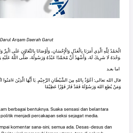
 Darul Arqam Daerah Garut
الْحَمْدُ لِلَّهِ الَّذِي أَمَرَنَا بِالْعَدْلِ وَالْإِحْسَانِ، وَأَوْصَانَا بِالتَّعَاوُنِ عَلَى الْبِرِّ و
وَحْدَهُ لَا شَرِيكَ لَهُ، وَأَشْهَدُ أَنَّ مُحَمَّدًا عَبْدُهُ وَرَسُولُهُ، صَلَّى اللَّهُ عَلَيْهِ وَعَلَى آلِهِ وَصَحْبِهِ وَسَلَّمَ تَسْلِيمًا كَثِيرًا.
اما بعـد
قال الله تعالى: اَعُوْذُ بِاللهِ مِنَ الشَّيْطَانِ الرَّجِيْمِ. يَا أَيُّهَا الَّذِيْنَ ءَامَنُوا اتَّقُو
وَمَنْ يُطِعِ اللهَ وَرَسُوْلَهُ فَقَدْ فَازَ فَوْزًا عَظِيْمًا
 dalam berbagai bentuknya. Suaka sensasi dan belantara
 politik menjadi percakapan seksi sejagat media.
sampai komentar sana-sini, semua ada. Desas-desus dan