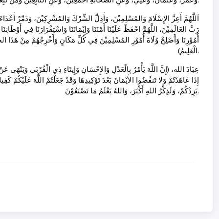
اَللَّهُمَّ أَعِزَّ الإِسْلَامَ وَالمُسْلِمِيْنَ، وَأَذِلَّ الشِّرْكَ وَالمُشْرِكِيْنَ، وَدَمِّرْ أَعْدَاءَ
رَبَّ العَالَمِيْنَ، اللَّهُمَّ احْفَظْ عَلَيْنَا أَمْنَنَا وَإِيْمَانَنَا وَاسْتِقْرَارَنَا فِي أَوْطَانِنَا 
أُمُوْرِنَا وَأَصْلِحْ وُلَاةَ أُمُوْرِ المُسْلِمِيْنَ فِي كُلِّ مَكَانٍ وَأَخْرِجْهُمْ مِنْ هَذَا الضَّي
الْعَلِيمُ).
عِبَادَ الله، (إِنَّ اللَّهَ يَأْمُرُ بِالْعَدْلِ وَالإِحْسَانِ وَإِيتَاءِ ذِي الْقُرْبَى وَيَنْهَى عَنْ ا
إِذَا عَاهَدْتُمْ وَلا تَنقُضُوا الأَيْمَانَ بَعْدَ تَوْكِيدِهَا وَقَدْ جَعَلْتُمْ اللَّهَ عَلَيْكُمْ كَفِي
يَزِدْكُمْ، وَلَذِكْرُ اللهِ أَكْبَرَ، وَاللهُ يَعْلَمُ مَا تَصْنَعُوْنَ.