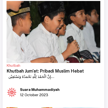
Khutbah
Khutbah Jum'at: Pribadi Muslim Hebat
إِنَّ الْحَمْدَ لِلَّهِ نَحْمَدُهُ وَنَسْتَعِيْن....
Suara Muhammadiyah
12 October 2023