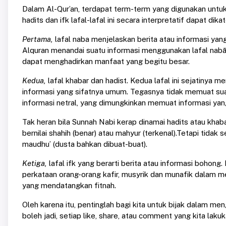
Dalam Al-Qur’an, terdapat term-term yang digunakan untuk 
hadits dan ifk lafal-lafal ini secara interpretatif dapat dik
Pertama,
lafal naba menjelaskan berita atau informasi yang
Alquran menandai suatu informasi menggunakan lafal nabā 
dapat menghadirkan manfaat yang begitu besar.
Kedua,
lafal khabar dan hadist. Kedua lafal ini sejatinya m
informasi yang sifatnya umum. Tegasnya tidak memuat suat
informasi netral, yang dimungkinkan memuat informasi yan
Tak heran bila Sunnah Nabi kerap dinamai hadits atau khab
bernilai shahih (benar) atau mahyur (terkenal).Tetapi tidak 
maudhu’ (dusta bahkan dibuat-buat).
Ketiga,
lafal ifk yang berarti berita atau informasi bohong
perkataan orang-orang kafir, musyrik dan munafik dalam 
yang mendatangkan fitnah.
Oleh karena itu, pentinglah bagi kita untuk bijak dalam m
boleh jadi, setiap like, share, atau comment yang kita lak