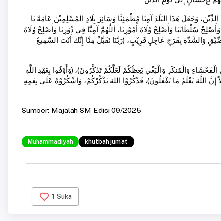
 الدِّيْنَ، وَجَعَلَ هَذَا البَلَدَ آمِنًا مُطْمَئِنًّا وَسَائِرَ بِلَادِ المُسْلِمِيْنَ عَامَةً يَا
وَأَصْلِحْ سُلْطَانَنَا وَأَصْلِحْ وُلَاةَ أُمُوْرِنَا، اَللَّهُمَّ آمِنَّا فِي دُوَرِنَا وَأَصْلِحْ وُلَاةَ
ْقِ وَالشِّدَّةِ بِفَرَجِ عَاجِلٍ قَرِيْبٍ، (رَبَّنَا تَقَبَّلْ مِنَّا إِنَّكَ أَنْتَ السَّمِيعُ
لْفَحْشَاءِ وَالْمُنكَرِ وَالْبَغْيِ يَعِظُكُمْ لَعَلَّكُمْ تَذَكَّرُونَ)، (وَأَوْفُوا بِعَهْدِ اللَّهِ
لاً إِنَّ اللَّهَ يَعْلَمُ مَا تَفْعَلُونَ)، فَذْكُرُوْا اللهَ يَذْكُرْكُمْ، وَاشْكُرُوْهُ عَلَى نِعَمِهِ
Sumber: Majalah SM Edisi 09/2025
Muhammadiyah
khutbah jum'at
1
Suka