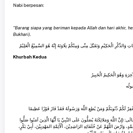
Nabi berpesan:
“Barang siapa yang beriman kepada Allah dan hari akhir, he
Bukhari).
الذِّكْرِ الْحَكِيْمِ وَتَقَبَّلَ مِنِّى وَمِنْكُمْ تِلَاوَتَهُ إِنَّهُ هُوَ السَّمِيْعُ الْعَلِيْمُ
Khurbah Kedua
ِرَةِ وَهُوَ الْحَكِيمُ الْخَبِيرُ
سُولُه
يَغْفِرْ لَكُمْ ذُنُوبَكُمْ وَمَنْ يُطِعِ اللَّهَ وَرَسُولَهُ فَقَدْ فَازَ فَوْزًا عَظِيمًا
َعَالَى: (إِنَّ اللَّهَ وَمَلائِكَتَهُ يُصَلُّونَ عَلَى النَّبِيِّ يَا أَيُّهَا الَّذِينَ آمَنُوا صَلُّوا
َّدٍ، وَارْضَ اللَّهُمَّ عَنْ خُلَفَائِهِ الرَاشِدِيْنَ، اَلْأَئِمَّةِ المَهْدِيِيْنَ، أَبِيْ بَكْرٍ