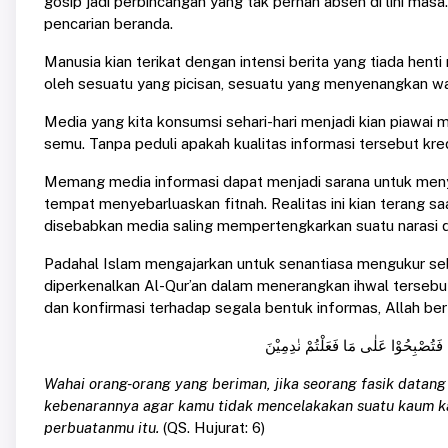
gosip jadi perbincangan yang tak pernah absen di lini masa.
pencarian beranda.
Manusia kian terikat dengan intensi berita yang tiada hen
oleh sesuatu yang picisan, sesuatu yang menyenangkan wa
Media yang kita konsumsi sehari-hari menjadi kian piawa
semu. Tanpa peduli apakah kualitas informasi tersebut kred
Memang media informasi dapat menjadi sarana untuk meny
tempat menyebarluaskan fitnah. Realitas ini kian terang s
disebabkan media saling mempertengkarkan suatu narasi de
Padahal Islam mengajarkan untuk senantiasa mengukur sebua
diperkenalkan Al-Qur’an dalam menerangkan ihwal tersebut
dan konfirmasi terhadap segala bentuk informas, Allah ber
Wahai orang-orang yang beriman, jika seorang fasik datan
kebenarannya agar kamu tidak mencelakakan suatu kaum ka
perbuatanmu itu.
(QS. Hujurat: 6)