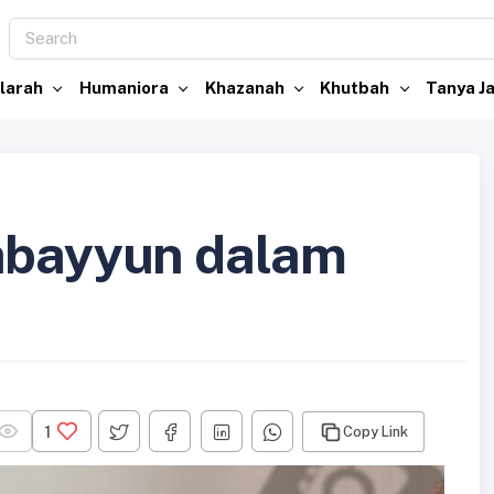
larah
Humaniora
Khazanah
Khutbah
Tanya 
Tabayyun dalam
1
Copy Link