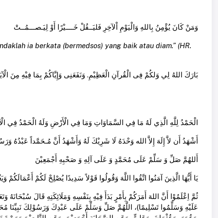
وَمَنْ كَانَ يُؤْمِنُ بِاللهِ وَالْيَوْمِ اْلآخِرِ فَليَــقُلْ خَــــيْرًا أَوْ لِيَـصـــمُــتْ
ndaklah ia berkata (bermedsos) yang baik atau diam.” (HR.
بَارَكَ اللهُ لِي وَلكُمْ فِى الْقُرآنِ الْعَظِيْمِ. وَنَفَعَنِى وَإِيَّاكُمْ بِمَا فِيْهِ مِنَ الْآيَاتِ وَ
الْحَمْدُ لِلَّهِ الَّذِي لَهُ مَا فِي السَّمَاوَاتِ وَمَا فِي الْأَرْضِ وَلَهُ الْحَمْدُ فِي الْآخ
أَشْهَدُ أَن لاَّ إِلَهَ إِلاَّ الله وَحْدَهُ لَا شَرِيْكَ لَهُ وَأَشْهَدُ أَنَّ مُـحَمَّداً عَبْدُهُ وَرَ
أَللهُمَّ صَلِّ وَ سَلِّمْ عَلَى مُحَمَّدٍ وَ عَلَى آلِهِ وَ صَحْبِهِ أَجْمَعِيْنَ
يَا أَيُّهَا الَّذِينَ آمَنُوا اتَّقُوا اللَّهَ وَقُولُوا قَوْلاً سَدِيدًا يُصْلِحْ لَكُمْ أَعْمَالَكُمْ وَ
ثُمَّ اِعْلَمُوْا أَنَّ اللهَ أَمَرَكُمْ بِأَمْرٍ بَدَأَ فِيْهِ بِنَفْسِهِ وَمَلَائِكَتِهِ قَالَ سُبْحَانَهُ وَت
عَلَيْهِ وَسَلِّمُوا تَسْلِيمًا)، اللَّهُمَّ صَلِّ وَسَلِّمْ عَلَى عَبْدِكَ وَرَسُوْلِكَ نَبِيِّنَا مُحَم،
وَعُمَرَ، وَعُثْمَانَ، وَعَلِيٍّ، وَعَنِ الصَّحَابَةِ أَجْمَعِيْنَ، وَعَنِ التَّابِعِيْنَ وَمَنْ تَبِعَهُمْ بِإِحْسَانٍ إِلَى يَوْمِ الدِّيْنَ.