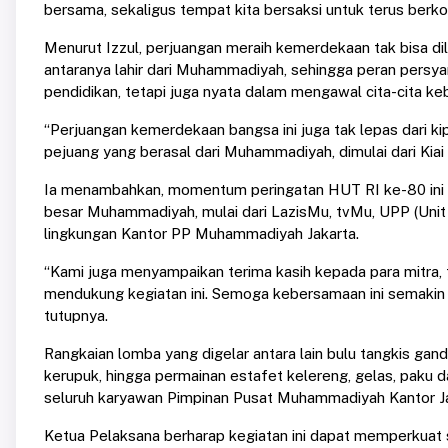
bersama, sekaligus tempat kita bersaksi untuk terus berkon
Menurut Izzul, perjuangan meraih kemerdekaan tak bisa di
antaranya lahir dari Muhammadiyah, sehingga peran persya
pendidikan, tetapi juga nyata dalam mengawal cita-cita
“Perjuangan kemerdekaan bangsa ini juga tak lepas dari k
pejuang yang berasal dari Muhammadiyah, dimulai dari Kiai
Ia menambahkan, momentum peringatan HUT RI ke-80 ini m
besar Muhammadiyah, mulai dari LazisMu, tvMu, UPP (Unit
lingkungan Kantor PP Muhammadiyah Jakarta.
“Kami juga menyampaikan terima kasih kepada para mitra,
mendukung kegiatan ini. Semoga kebersamaan ini semaki
tutupnya.
Rangkaian lomba yang digelar antara lain bulu tangkis gand
kerupuk, hingga permainan estafet kelereng, gelas, paku da
seluruh karyawan Pimpinan Pusat Muhammadiyah Kantor Jak
Ketua Pelaksana berharap kegiatan ini dapat memperkua