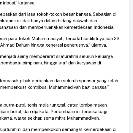
tribusi,” katanya.
lepaskan dari jasa tokoh-tokoh besar bangsa. Sebagian di
rikatan ini tidak hanya dalam bidang dakwah dan
 kebangsaan dan memperjuangkan kemerdekaan Indonesia.
iprah para tokoh Muhammadiyah, tercatat sedikitnya ada 23
 Ahmad Dahlan hingga generasi penerusnya,” ujarnya.
enjadi ajang mempererat silaturahmi seluruh keluarga
 pembantu pimpinan), hingga staf dan karyawan di
 termasuk pihak perbankan dan seluruh sponsor yang telah
n memperkuat kontribusi Muhammadiyah bagi bangsa,”
a putra-putri, tenis meja tunggal, catur, lomba makan
lam botol, dan eja kata. Perlombaan ini terbuka bagi
arta, warga sekitar, serta mitra Muhammadiyah.
t silaturahmi dan memperkokoh semangat kemerdekaan di