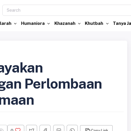
larah
Humaniora
Khazanah
Khutbah
Tanya 
ayakan
gan Perlombaan
amaan
0
Copy Link