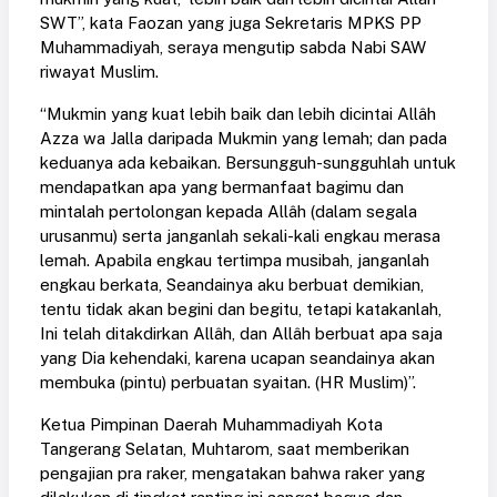
SWT”, kata Faozan yang juga Sekretaris MPKS PP
Muhammadiyah, seraya mengutip sabda Nabi SAW
riwayat Muslim.
“Mukmin yang kuat lebih baik dan lebih dicintai Allâh
Azza wa Jalla daripada Mukmin yang lemah; dan pada
keduanya ada kebaikan. Bersungguh-sungguhlah untuk
mendapatkan apa yang bermanfaat bagimu dan
mintalah pertolongan kepada Allâh (dalam segala
urusanmu) serta janganlah sekali-kali engkau merasa
lemah. Apabila engkau tertimpa musibah, janganlah
engkau berkata, Seandainya aku berbuat demikian,
tentu tidak akan begini dan begitu, tetapi katakanlah,
Ini telah ditakdirkan Allâh, dan Allâh berbuat apa saja
yang Dia kehendaki, karena ucapan seandainya akan
membuka (pintu) perbuatan syaitan. (HR Muslim)”.
Ketua Pimpinan Daerah Muhammadiyah Kota
Tangerang Selatan, Muhtarom, saat memberikan
pengajian pra raker, mengatakan bahwa raker yang