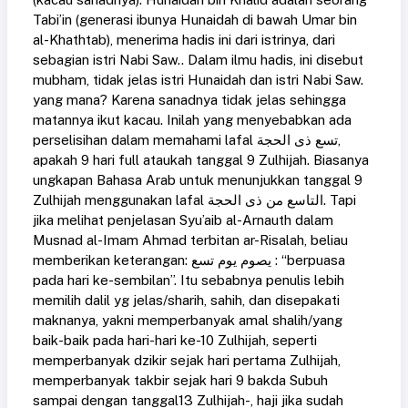
Tabi’in (generasi ibunya Hunaidah di bawah Umar bin
al-Khathtab), menerima hadis ini dari istrinya, dari
sebagian istri Nabi Saw.. Dalam ilmu hadis, ini disebut
mubham, tidak jelas istri Hunaidah dan istri Nabi Saw.
yang mana? Karena sanadnya tidak jelas sehingga
matannya ikut kacau. Inilah yang menyebabkan ada
perselisihan dalam memahami lafal تسع ذى الحجة,
apakah 9 hari full ataukah tanggal 9 Zulhijah. Biasanya
ungkapan Bahasa Arab untuk menunjukkan tanggal 9
Zulhijah menggunakan lafal التاسع من ذى الحجة. Tapi
jika melihat penjelasan Syu’aib al-Arnauth dalam
Musnad al-Imam Ahmad terbitan ar-Risalah, beliau
memberikan keterangan: يصوم يوم تسع : “berpuasa
pada hari ke-sembilan”. Itu sebabnya penulis lebih
memilih dalil yg jelas/sharih, sahih, dan disepakati
maknanya, yakni memperbanyak amal shalih/yang
baik-baik pada hari-hari ke-10 Zulhijah, seperti
memperbanyak dzikir sejak hari pertama Zulhijah,
memperbanyak takbir sejak hari 9 bakda Subuh
sampai dengan tanggal13 Zulhijah-, haji jika sudah