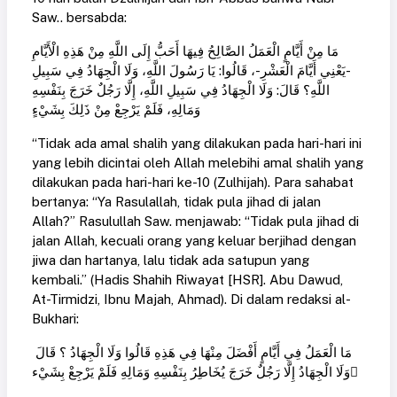
Saw.. bersabda:
‌مَا ‌مِنْ ‌أَيَّامٍ ‌الْعَمَلُ ‌الصَّالِحُ فِيهَا أَحَبُّ إِلَى اللَّهِ مِنْ هَذِهِ الْأَيَّامِ
-يَعْنِي أَيَّامَ الْعَشْرِ-، قَالُوا: يَا رَسُولَ اللَّهِ، وَلَا الْجِهَادُ فِي سَبِيلِ
اللَّهِ؟ قَالَ: وَلَا الْجِهَادُ فِي سَبِيلِ اللَّهِ، إِلَّا رَجُلٌ خَرَجَ بِنَفْسِهِ
وَمَالِهِ، فَلَمْ يَرْجِعْ مِنْ ذَلِكَ بِشَيْءٍ
“Tidak ada amal shalih yang dilakukan pada hari-hari ini
yang lebih dicintai oleh Allah melebihi amal shalih yang
dilakukan pada hari-hari ke-10 (Zulhijah). Para sahabat
bertanya: “Ya Rasulallah, tidak pula jihad di jalan
Allah?” Rasulullah Saw. menjawab: “Tidak pula jihad di
jalan Allah, kecuali orang yang keluar berjihad dengan
jiwa dan hartanya, lalu tidak ada satupun yang
kembali.” (Hadis Shahih Riwayat [HSR]. Abu Dawud,
At-Tirmidzi, Ibnu Majah, Ahmad). Di dalam redaksi al-
Bukhari:
مَا الْعَمَلُ فِي أَيَّامٍ أَفْضَلَ مِنْهَا فِي هَذِهِ قَالُوا وَلَا الْجِهَادُ ؟ قَالَ
وَلَا الْجِهَادُ إِلَّا رَجُلٌ خَرَجَ يُخَاطِرُ بِنَفْسِهِ وَمَالِهِ فَلَمْ يَرْجِعْ بِشَيْء ٍ