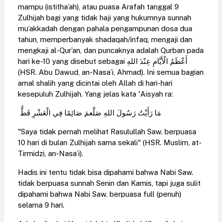
mampu (istitha’ah), atau puasa Arafah tanggal 9
Zulhijah bagi yang tidak haji yang hukumnya sunnah
mu’akkadah dengan pahala pengampunan dosa dua
tahun, memperbanyak shadaqah/infaq, mengaji dan
mengkaji al-Qur’an, dan puncaknya adalah Qurban pada
hari ke-10 yang disebut sebagai أَعْظَمُ ‌الْأَيَّامِ ‌عِنْدَ ‌اللهِ
(HSR. Abu Dawud, an-Nasa’i, Ahmad). Ini semua bagian
amal shalih yang dicintai oleh Allah di hari-hari
kesepuluh Zulhijah. Yang jelas kata 'Aisyah ra:
مَا رَأَيْتُ رَسُولَ اللهِ صَلَّعمَ صَائِمًا فِي الْعَشْرِ قَطُّ
"Saya tidak pernah melihat Rasulullah Saw. berpuasa
10 hari di bulan Zulhijah sama sekali" (HSR. Muslim, at-
Tirmidzi, an-Nasa’i).
Hadis ini tentu tidak bisa dipahami bahwa Nabi Saw.
tidak berpuasa sunnah Senin dan Kamis, tapi juga sulit
dipahami bahwa Nabi Saw. berpuasa full (penuh)
selama 9 hari.