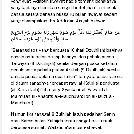
yang kuat. Adapun riwayat hadis tentang pahalanya
yang kadang dijanjikan sangat berlebihan, termasuk
pahala setara dengan puasa 10 bulan riwayat seperti
yang disampaikan Ibn Addi dari Aisyah bahwa:
مَنْ ‌صَامَ ‌الْعَشْرَ ‌فَلَهُ ‌بِكُلِّ ‌يَوْمٍ ‌صَوْمُ ‌شَهْرٍ وَلَهُ بِصَوْمِ يَوْمِ التَّرْوِيَةِ
سَنَةٌ وَلَهُ بِصَوْمِ يَوْمِ عَرَفَةَ سَنَتَانِ
“Barangsiapa yang berpuasa 10 (hari Dzulhijah) baginya
pahala satu bulan setiap harinya, dan pahala puasa
Tarwiyah (8 Dzulhijah) senilai dengan puasa setahun
penuh; serta pahala puasa Arafah (9 Dzulhijah) senilai
pahala puasa selama dua tahun” ternyata palsu karena
di dalam sanadnya terdapat rawi al-Kalbi si pendusta
(al-Kadzdzab) (Lihat asy-Syaukani, al-Fawa’id al-
Majmu’ah fil-Ahadits al-Maudhu‘ah; Ibn al-Jauzi, al-
Maudhu’at).
Namun jika tanggal 8 Zulhijah jatuh pada hari Senin
atau Kamis bulan Zulhijah tentu sangat baik untuk
berpuasa sunnah. Wallahu a‘lam bish-shawab.