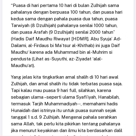
“Puasa di hari pertama 10 hari di bulan Zulhijah sama
pahalanya dengan berpuasa 100 tahun, dan puasa hari
kedua sama dengan pahala puasa dua tahun, puasa
Tarwiyah (8 Dzulhijah) pahalanya senilai 1000 tahun,
dan puasa Arafah (9 Dzulhijah) senilai 2000 tahun”
(Hadis Daif Maudhu Riwayat [HDMR]. Abu Syuja’ Ad-
Dailami, al-Firdaus bi Ma’tsur al-Khithab) ini juga Daif
Maudhu‘ karena ada Muhammad bin al-Muhrim si
pendusta (Lihat as-Suyuthi, az-Ziyadat ‘alal-
Maudhu‘at).
Yang jelas kita tingkatkan amal shalih di 10 hari awal
Zulhijah, dan amal shalih itu tidak terbatas puasa saja.
Tapi kalau mau puasa 9 hari full, silahkan, karena
sebagian ulama –seperti ulama Syafi’iyah, Hanabilah,
termasuk Tarjih Muhammadiyah--, memahami hadis
Hunaidah dari istrinya itu untuk puasa sunnah sejak
tanggal 1 s.d. 9 Zulhijah. Mengenai pahala serahkan
sama Allah, tak perlu kita pikirkan tentang pahalanya
jika menurut keyakinan dan ilmu kita berdasarkan dalil