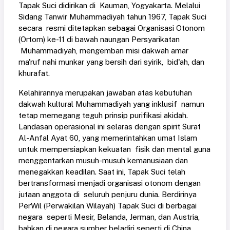
Tapak Suci didirikan di Kauman, Yogyakarta. Melalui
Sidang Tanwir Muhammadiyah tahun 1967, Tapak Suci
secara resmi ditetapkan sebagai Organisasi Otonom
(Ortom) ke-11 di bawah naungan Persyarikatan
Muhammadiyah, mengemban misi dakwah amar
ma'ruf nahi munkar yang bersih dari syirik, bid'ah, dan
khurafat.
Kelahirannya merupakan jawaban atas kebutuhan
dakwah kultural Muhammadiyah yang inklusif namun
tetap memegang teguh prinsip purifikasi akidah.
Landasan operasional ini selaras dengan spirit Surat
Al-Anfal Ayat 60, yang memerintahkan umat Islam
untuk mempersiapkan kekuatan fisik dan mental guna
menggentarkan musuh-musuh kemanusiaan dan
menegakkan keadilan. Saat ini, Tapak Suci telah
bertransformasi menjadi organisasi otonom dengan
jutaan anggota di seluruh penjuru dunia. Berdirinya
PerWil (Perwakilan Wilayah) Tapak Suci di berbagai
negara seperti Mesir, Belanda, Jerman, dan Austria,
bahkan di negara sumber beladiri seperti di China