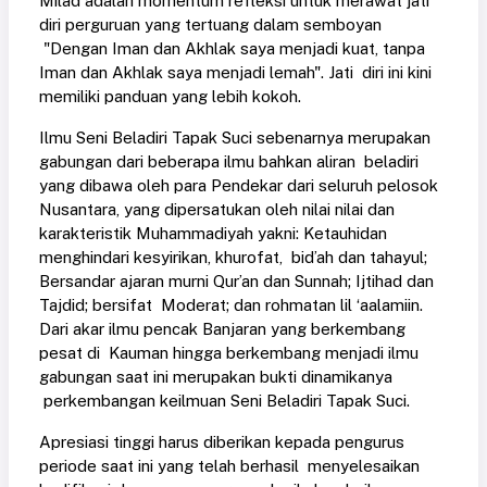
Milad adalah momentum refleksi untuk merawat jati
diri perguruan yang tertuang dalam semboyan
"Dengan Iman dan Akhlak saya menjadi kuat, tanpa
Iman dan Akhlak saya menjadi lemah". Jati diri ini kini
memiliki panduan yang lebih kokoh.
Ilmu Seni Beladiri Tapak Suci sebenarnya merupakan
gabungan dari beberapa ilmu bahkan aliran beladiri
yang dibawa oleh para Pendekar dari seluruh pelosok
Nusantara, yang dipersatukan oleh nilai nilai dan
karakteristik Muhammadiyah yakni: Ketauhidan
menghindari kesyirikan, khurofat, bid’ah dan tahayul;
Bersandar ajaran murni Qur’an dan Sunnah; Ijtihad dan
Tajdid; bersifat Moderat; dan rohmatan lil ‘aalamiin.
Dari akar ilmu pencak Banjaran yang berkembang
pesat di Kauman hingga berkembang menjadi ilmu
gabungan saat ini merupakan bukti dinamikanya
perkembangan keilmuan Seni Beladiri Tapak Suci.
Apresiasi tinggi harus diberikan kepada pengurus
periode saat ini yang telah berhasil menyelesaikan