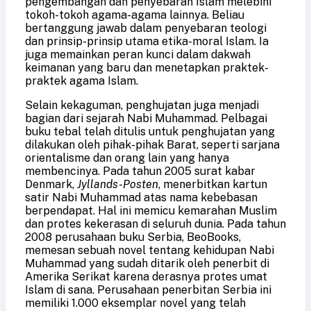
pengembangan dan penyebaran Islam melebihi
tokoh-tokoh agama-agama lainnya. Beliau
bertanggung jawab dalam penyebaran teologi
dan prinsip-prinsip utama etika-moral Islam. Ia
juga memainkan peran kunci dalam dakwah
keimanan yang baru dan menetapkan praktek-
praktek agama Islam.
Selain kekaguman, penghujatan juga menjadi
bagian dari sejarah Nabi Muhammad. Pelbagai
buku tebal telah ditulis untuk penghujatan yang
dilakukan oleh pihak-pihak Barat, seperti sarjana
o
rientalisme dan orang lain yang hanya
membencinya. Pada tahun 2005 surat kabar
Denmark,
Jyllands-Posten
, menerbitkan kartun
satir Nabi Muhammad atas nama kebebasan
berpendapat. Hal ini memicu kemarahan Muslim
dan protes kekerasan di seluruh dunia. Pada tahun
2008 perusahaan buku Serbia, BeoBooks,
memesan sebuah novel tentang kehidupan Nabi
Muhammad yang sudah ditarik oleh penerbit di
Amerika Serikat karena derasnya protes umat
Islam di sana. Perusahaan penerbitan Serbia ini
memiliki 1.000 eksemplar novel yang telah