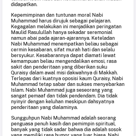
didapatkan.
Kepemimpinan dan tuntunan moral Nabi
Muhammad harus dirujuk sebagai pelajaran.
Kegagalan melakukan ini menjadikan peringatan
Maulid Rasulullah hanya sekadar seremonial
namun abai pada ajaran-ajarannya. Keteladan
Nabi Muhammad menempatkan beliau sebagai
cermin kesabaran, sifat murah hati dan selalu
bersyukur. Kesabarannya dapat diamati lewat
kemampuan beliau mengendalikan emosi, rasa
sakit dan penderitaan yang diberikan suku
Quraisy dalam awal misi dakwahnya di M
ak
kah.
Terlepas dari kuatnya oposisi kaum Quraisy, Nabi
Muhammad tetap sabar dan sukses menyebarkan
Islam. Nabi Muhammad juga seseorang yang
sangat pemaaf dan tidak pendendam. Dia tidak
nyinyir dengan keluhan meskipun dahsyatnya
penderitaan yang dialaminya.
Sungguhpun Nabi Muhammad adalah seorang
penguasa penuh kasih dan pemimpin spiritual,
banyak yang tidak sadar bahwa dia adalah sosok
yang memiliki rasa humor yang luar biasa. Nabi