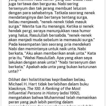
juga tertawa dan bergurau. Nabi sering
tersenyum dan tak jarang membuat lelucon
dengan para sahabatnya. Tatkala seorang nenek
mendatanginya dan bertanya tentang surga,
beliau menjawab, "nenek-nenek tidak masuk
surga." Wanita tua itu menangis. Ketika si nenek
hendak pergi, seraya menunjukkan rasa humor
yang halus, Rasulullah bersabda, "nenek-nenek
akan menjadi muda sebelum ia memasuki surga."
Pada kesempatan lain seorang pria mendekati
Nabi dan memintanya untuk naik unta. Nabi
berkata, "Aku akan memberikan anak unta." Kata
pria itu, "Wahai Rasulullah. Apa yang akan saya
lakukan dengan anak unta? "Nabi tersenyum dan
berkata," Apakah ada unta yang bukan keturunan
unta? "
Dilihat dari holistitisitas kepribadian beliau,
Michael H. Hart tidak berlebihan dalam buku
klasiknya,
The 100: A Ranking of the Most
Influential Persons in History
(edisi 1992),
mengatakan bahwa Muhammad telah memainkan
peran yang jauh lebih penting dalam