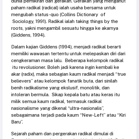
dunia pemikiran dan gerakan. Gerakan yang menganut
paham radikal (radical) ialah usaha bersama untuk
mengubah status-quo (Collins Dictionary of
Sociology, 1991). Radikal ialah taking things by the
roots, yakni mengambil sesuatu hingga ke akarnya
(Giddens, 1994).
Dalam kajian Giddens (1994), menjadi radikal berarti
memiliki wawasan tertentu untuk melepaskan diri dari
cengkeraman masa lalu. Beberapa kelompok radikal
itu revolusioner. Boleh jadi karena ingin kembali ke
akar (radix), maka sebagian kaum radikal menjadi “true
believers” atau kelompok fanatik buta, dari sinilah
benih radikalisme yang ekslusif, monolitik, dan
intoleran bermula. Sikap kepala batu atau keras itu
milik semua kaum radikal, termasuk radikal
nasionalisme yang dikenal “ultra-nasionalis”,
sebagaimana terjadi pada kaum “New-Left” atau “Kiri
Baru”.
Sejarah paham dan pergerakan radikal dimulai di