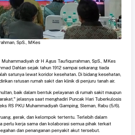
rahman, SpS., MKes
 Muhammadiyah dr H Agus Taufiqurrahman, SpS., MKes
hmad Dahlan sejak tahun 1912 sampai sekarang tiada
alah satunya lewat koridor kesehatan. Di bidang kesehatan,
n ratusan rumah sakit dan klinik di penjuru tanah air.
ltan, baik dalam bentuk pelayanan di rumah sakit maupun
akat," jelasnya saat menghadiri Puncak Hari Tuberkulosis
leks RS PKU Muhammadiyah Gamping, Sleman, Rabu (5/6).
ruang, gerak, dan kelompok tertentu. Terlebih dalam
 perlu kerja sama dan kolaborasi semua pihak terkait
gahan dan penanganan penyakit akut tersebut.