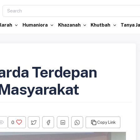
larah
Humaniora
Khazanah
Khutbah
Tanya 
rda Terdepan
 Masyarakat
0
Copy Link