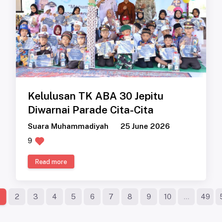
Kelulusan TK ABA 30 Jepitu
Diwarnai Parade Cita-Cita
Suara Muhammadiyah
25 June 2026
9
Read more
2
3
4
5
6
7
8
9
10
...
49