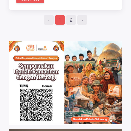
‹
2
›
1